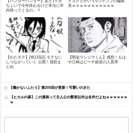
【ハンターハンター】あと1ヶ月
イヨクとかいうVジャンプの編集
ちょいで今年終わるけど本当に年
長ｗｗｗｗｗｗｗｗｗｗｗ
内帰ってくるの…？
【わたモテ】[喪133話] モテない
【闇金ウシジマくん】感想！もは
しつながっていく 公開！感想ま
や江崎はピーチ姫並の人質率
とめ
【働かないふたり】第205回が更新！可愛いのきた
【ヒカルの碁】この漫画って主人公の髪形以外は名作だよねｗｗｗｗｗｗ
ｗ