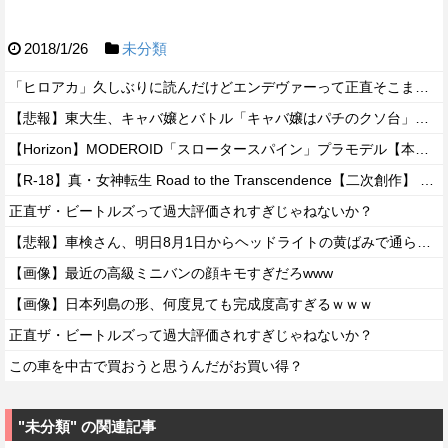
2018/1/26
未分類
「ヒロアカ」久しぶりに読んだけどエンデヴァーって正直そこまで悪いことしたかな
【悲報】東大生、キャバ嬢とバトル「キャバ嬢はパチのクソ台」→X民絶賛の嵐ｗｗｗｗ
【Horizon】MODEROID「スロータースパイン」プラモデル【本日発売】
【R-18】真・女神転生 Road to the Transcendence【二次創作】 第２０話
正直ザ・ビートルズって過大評価されすぎじゃねないか？
【悲報】車検さん、明日8月1日からヘッドライトの黄ばみで通らなくなる模様…
【画像】最近の高級ミニバンの顔キモすぎだろwww
【画像】日本列島の形、何度見ても完成度高すぎるｗｗｗ
正直ザ・ビートルズって過大評価されすぎじゃねないか？
この車を中古で買おうと思うんだがお買い得？
"未分類" の関連記事