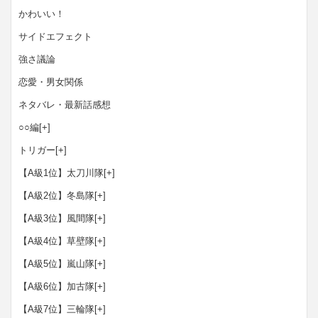
かわいい！
サイドエフェクト
強さ議論
恋愛・男女関係
ネタバレ・最新話感想
○○編
[+]
トリガー
[+]
【A級1位】太刀川隊
[+]
【A級2位】冬島隊
[+]
【A級3位】風間隊
[+]
【A級4位】草壁隊
[+]
【A級5位】嵐山隊
[+]
【A級6位】加古隊
[+]
【A級7位】三輪隊
[+]