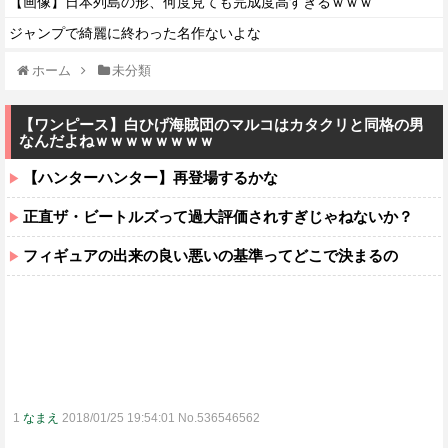
【画像】日本列島の形、何度見ても完成度高すぎるｗｗｗ
ジャンプで綺麗に終わった名作ないよな
ホーム
未分類
【ワンピース】白ひげ海賊団のマルコはカタクリと同格の男
なんだよねｗｗｗｗｗｗｗｗ
【ハンターハンター】再登場するかな
正直ザ・ビートルズって過大評価されすぎじゃねないか？
フィギュアの出来の良い悪いの基準ってどこで決まるの
1
なまえ
2018/01/25 19:54:01 No.536546562