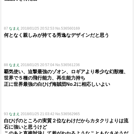
87
なまえ
2018/01/25 20:52:53 No.536560169
何となく親しみが持てる秀逸なデザインだと思う
88
なまえ
2018/01/25 20:57:04 No.536561236
覇気使い、迫撃最強のゾオン、ロギアより希少な幻獣種、
世界で５種の飛行能力、再生能力持ち
正に世界最強の白ひげ海賊団No.2に相応しいよい
93
なまえ
2018/01/25 21:03:42 No.536562965
白ひげのところの実質２位なわけだからカタクリよりは流
石に強いと思うけど
このあと直接対決して差がわかるようなこともなさそうだ