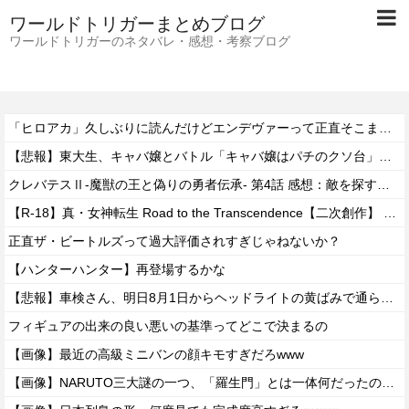
ワールドトリガーまとめブログ
ワールドトリガーのネタバレ・感想・考察ブログ
「ヒロアカ」久しぶりに読んだけどエンデヴァーって正直そこまで悪いことしたかな
【悲報】東大生、キャバ嬢とバトル「キャバ嬢はパチのクソ台」→X民絶賛の嵐ｗｗｗｗ
クレバテスⅡ-魔獣の王と偽りの勇者伝承- 第4話 感想：敵を探すよりトアの書を餌に誘き出す作戦！
【R-18】真・女神転生 Road to the Transcendence【二次創作】 第２０話
正直ザ・ビートルズって過大評価されすぎじゃねないか？
【ハンターハンター】再登場するかな
【悲報】車検さん、明日8月1日からヘッドライトの黄ばみで通らなくなる模様…
フィギュアの出来の良い悪いの基準ってどこで決まるの
【画像】最近の高級ミニバンの顔キモすぎだろwww
【画像】NARUTO三大謎の一つ、「羅生門」とは一体何だったのか！？