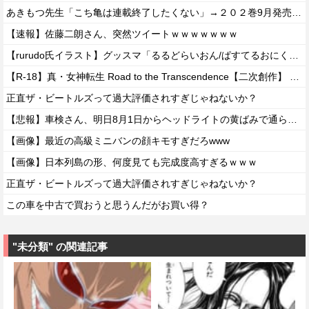
あきもつ先生「こち亀は連載終了したくない」→２０２巻9月発売 ２０３巻10月発売
【速報】佐藤二朗さん、突然ツイートｗｗｗｗｗｗｗ
【rurudo氏イラスト】グッスマ「るるどらいおん/ぱすてるおにくVer.」美少女フィギュア【本日発売】
【R-18】真・女神転生 Road to the Transcendence【二次創作】 第２０話
正直ザ・ビートルズって過大評価されすぎじゃねないか？
【悲報】車検さん、明日8月1日からヘッドライトの黄ばみで通らなくなる模様…
【画像】最近の高級ミニバンの顔キモすぎだろwww
【画像】日本列島の形、何度見ても完成度高すぎるｗｗｗ
正直ザ・ビートルズって過大評価されすぎじゃねないか？
この車を中古で買おうと思うんだがお買い得？
"未分類" の関連記事