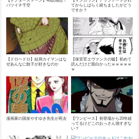
【ドクターストーン】40話感想！
【マンガワン】アップデートされ
バツイチ千空
てからしばらく経ちましたがどう
ですか？
【ドロヘドロ】結局カイマンはな
【保安官エヴァンスの嘘】初めて
ぜあんなに餃子が好きなのか
読んだけど面白かったｗｗｗｗｗ
ｗ
漫画家の国友やすゆき先生が死去
【ワンピース】初登場から20年経
ってるけどこのおっさん強すぎな
い？