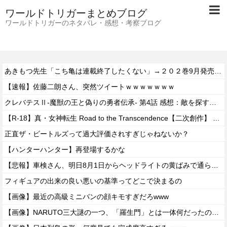
ワールドトリガーまとめブログ
ワールドトリガーのネタバレ・感想・考察ブログ
あきもつ先生「こち亀は連載終了したくない」→２０２巻9月発売 ２０３巻10月発売
【速報】佐藤二朗さん、突然ツイートｗｗｗｗｗｗｗ
クレバテスⅡ-魔獣の王と偽りの勇者伝承- 第4話 感想：敵を探すよりトアの書を餌に誘き出す作戦！
【R-18】真・女神転生 Road to the Transcendence【二次創作】 第２０話
正直ザ・ビートルズって過大評価されすぎじゃねないか？
【ハンターハンター】再登場するかな
【悲報】車検さん、明日8月1日からヘッドライトの黄ばみで通らなくなる模様…
フィギュアの出来の良い悪いの基準ってどこで決まるの
【画像】最近の高級ミニバンの顔キモすぎだろwww
【画像】NARUTO三大謎の一つ、「羅生門」とは一体何だったのか！？