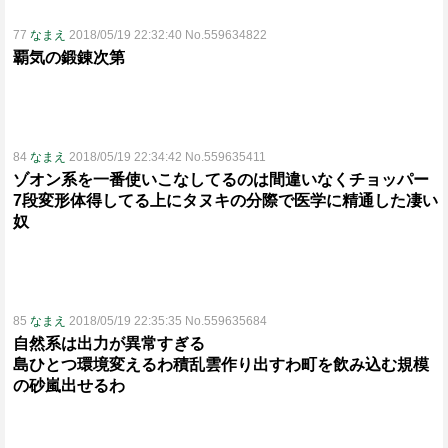
77
なまえ
2018/05/19 22:32:40 No.559634822
覇気の鍛錬次第
84
なまえ
2018/05/19 22:34:42 No.559635411
ゾオン系を一番使いこなしてるのは間違いなくチョッパー
7段変形体得してる上にタヌキの分際で医学に精通した凄い
奴
85
なまえ
2018/05/19 22:35:35 No.559635684
自然系は出力が異常すぎる
島ひとつ環境変えるわ積乱雲作り出すわ町を飲み込む規模
の砂嵐出せるわ