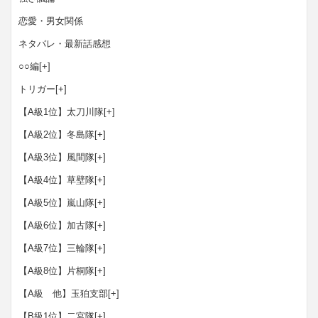
恋愛・男女関係
ネタバレ・最新話感想
○○編
[+]
トリガー
[+]
【A級1位】太刀川隊
[+]
【A級2位】冬島隊
[+]
【A級3位】風間隊
[+]
【A級4位】草壁隊
[+]
【A級5位】嵐山隊
[+]
【A級6位】加古隊
[+]
【A級7位】三輪隊
[+]
【A級8位】片桐隊
[+]
【A級 他】玉狛支部
[+]
【B級1位】二宮隊
[+]