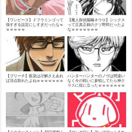
【ワンピース】ドフラミンゴって
【魔人探偵脳噛ネウロ】シックス
強すぎる設定にしすぎだったなｗ
って正真正銘のクソ野郎だったよ
ｗｗｗｗｗ
なｗｗｗｗｗｗｗ
【ブリーチ】藍染は卍解さえあれ
ハンターハンターのノヴは間違い
ば頂点取れたよねｗｗｗｗｗｗｗ
なく今の戦いに参戦してたら神ク
ラスに役に立ったｗｗｗｗｗｗｗ
ｗ