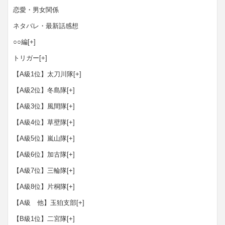
恋愛・男女関係
ネタバレ・最新話感想
○○編
[+]
トリガー
[+]
【A級1位】太刀川隊
[+]
【A級2位】冬島隊
[+]
【A級3位】風間隊
[+]
【A級4位】草壁隊
[+]
【A級5位】嵐山隊
[+]
【A級6位】加古隊
[+]
【A級7位】三輪隊
[+]
【A級8位】片桐隊
[+]
【A級 他】玉狛支部
[+]
【B級1位】二宮隊
[+]