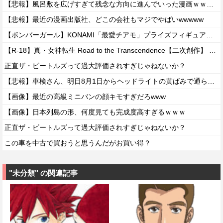
【悲報】風呂敷を広げすぎて残念な方向に進んでいった漫画ｗｗｗｗｗ
【悲報】最近の漫画出版社、どこの会社もマジでやばいwwwww
【ボンバーガール】KONAMI「最愛チアモ」プライズフィギュア【彩色原型公開】
【R-18】真・女神転生 Road to the Transcendence【二次創作】 第２０話
正直ザ・ビートルズって過大評価されすぎじゃねないか？
【悲報】車検さん、明日8月1日からヘッドライトの黄ばみで通らなくなる模様…
【画像】最近の高級ミニバンの顔キモすぎだろwww
【画像】日本列島の形、何度見ても完成度高すぎるｗｗｗ
正直ザ・ビートルズって過大評価されすぎじゃねないか？
この車を中古で買おうと思うんだがお買い得？
"未分類" の関連記事