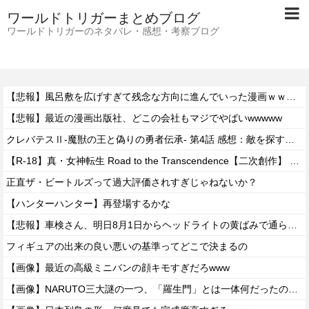
ワールドトリガーまとめブログ
ワールドトリガーのネタバレ・感想・考察ブログ
【悲報】風呂敷を広げすぎて残念な方向に進んでいった漫画ｗｗｗｗｗ
【悲報】最近の漫画出版社、どこの会社もマジでやばいwwwww
クレバテスⅡ-魔獣の王と偽りの勇者伝承- 第4話 感想：敵を探すよりトアの書を餌に誘き出す作戦！
【R-18】真・女神転生 Road to the Transcendence【二次創作】 第２０話
正直ザ・ビートルズって過大評価されすぎじゃねないか？
【ハンターハンター】再登場するかな
【悲報】車検さん、明日8月1日からヘッドライトの黄ばみで通らなくなる模様…
フィギュアの出来の良い悪いの基準ってどこで決まるの
【画像】最近の高級ミニバンの顔キモすぎだろwww
【画像】NARUTO三大謎の一つ、「羅生門」とは一体何だったのか！？