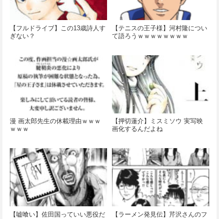
【フルドライブ】この13歳詩人す
【テニスの王子様】河村隆につい
ぎない？
て語ろうｗｗｗｗｗｗｗｗ
漫 画太郎先生の休載理由ｗｗｗ
【押切蓮介】ミスミソウ 実写映
ｗｗｗ
画化するんだよね
【嘘喰い】佐田国っていい悪役だ
【ラーメン発見伝】芹沢さんのフ