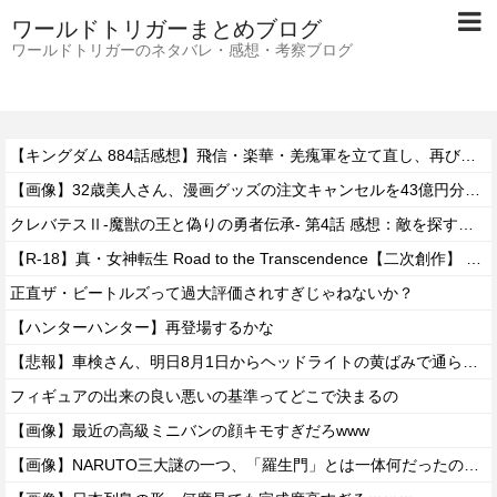
ワールドトリガーまとめブログ
ワールドトリガーのネタバレ・感想・考察ブログ
【キングダム 884話感想】飛信・楽華・羌瘣軍を立て直し、再び李牧を討つための作戦とは…！？
【画像】32歳美人さん、漫画グッズの注文キャンセルを43億円分繰り返しまくり逮捕
クレバテスⅡ-魔獣の王と偽りの勇者伝承- 第4話 感想：敵を探すよりトアの書を餌に誘き出す作戦！
【R-18】真・女神転生 Road to the Transcendence【二次創作】 第２０話
正直ザ・ビートルズって過大評価されすぎじゃねないか？
【ハンターハンター】再登場するかな
【悲報】車検さん、明日8月1日からヘッドライトの黄ばみで通らなくなる模様…
フィギュアの出来の良い悪いの基準ってどこで決まるの
【画像】最近の高級ミニバンの顔キモすぎだろwww
【画像】NARUTO三大謎の一つ、「羅生門」とは一体何だったのか！？