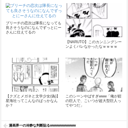
ブリーチの恋次は隊長になっても
良さそうなのになんでずっとにー
さんに仕えてるの
【NARUTO】このカンニングシー
ンよくバレなかったなｗｗｗｗ
【クズとメガネと文学少女(偽)】
このシーンやばすぎwww「俺が鎧
星海社ってこんなのばっかなん
の巨人で、こいつが超大型巨人っ
か？
てやつだ」
漫画界一の冷静な判断貼るwwwwwwwwww