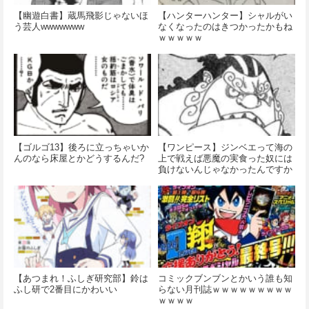
【幽遊白書】蔵馬飛影じゃないほ
【ハンターハンター】シャルがい
う芸人wwwwwww
なくなったのはきつかったかもね
ｗｗｗｗｗ
【ゴルゴ13】後ろに立っちゃいか
【ワンピース】ジンベエって海の
んのなら床屋とかどうするんだ?
上で戦えば悪魔の実食った奴には
負けないんじゃなかったんですか
【あつまれ！ふしぎ研究部】鈴は
コミックブンブンとかいう誰も知
ふし研で2番目にかわいい
らない月刊誌ｗｗｗｗｗｗｗｗｗ
ｗｗｗｗ