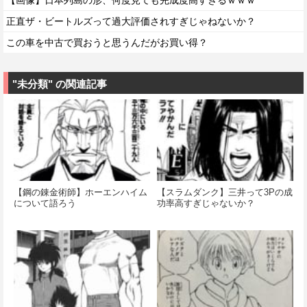
【画像】日本列島の形、何度見ても完成度高すぎるｗｗｗ
正直ザ・ビートルズって過大評価されすぎじゃねないか？
この車を中古で買おうと思うんだがお買い得？
"未分類" の関連記事
【鋼の錬金術師】ホーエンハイム
【スラムダンク】三井って3Pの成
について語ろう
功率高すぎじゃないか？