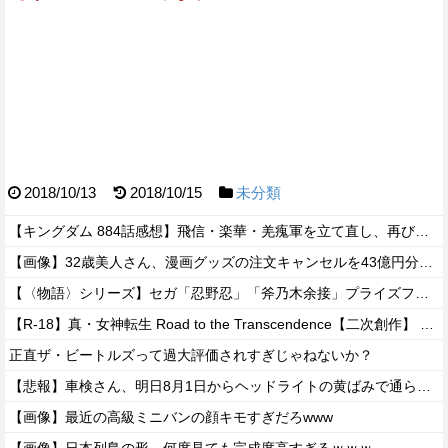
2018/10/13
2018/10/15
未分類
【キングダム 884話感想】飛信・楽華・羌瘣軍を立て直し、再び李牧を討つための作戦とは…！？
【画像】32歳美人さん、漫画グッズの注文キャンセルを43億円分繰り返しまくり逮捕
【〈物語〉シリーズ】セガ「忍野忍」「斧乃木余接」プライズフィギュア【彩色原型公開】
【R-18】真・女神転生 Road to the Transcendence【二次創作】 第２０話
正直ザ・ビートルズって過大評価されすぎじゃねないか？
【悲報】車検さん、明日8月1日からヘッドライトの黄ばみで通らなくなる模様…
【画像】最近の高級ミニバンの顔キモすぎだろwww