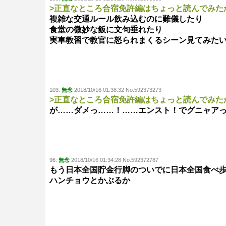
>正直なところ合宿免許編はちょっと読んでみた
複雑な交通ルール飲み込むのに難儀したり
食堂の微妙な飯に文句垂れたり
実車教習で教官に怒られまくるシーン見てみた
103:
無念
2018/10/16 01:38:32 No.592373273
>正直なところ合宿免許編はちょっと読んでみた
が……ダメっ……！……エンスト！でグニャア
96:
無念
2018/10/16 01:34:28 No.592372787
もう日本全国貯金行脚のついでに日本全国食べ
ハンチョウとかぶるか