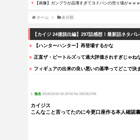
ホーム
未分類
【カイジ 24億脱出編】297話感想！最新話ネタバ
【ハンターハンター】再登場するかな
正直ザ・ビートルズって過大評価されすぎじゃね
フィギュアの出来の良い悪いの基準ってどこで決
1:
無念
2018/10/16 00:29:50 No.592362768
カイジス
こんなこと言ってたのに今更口座作る本人確認