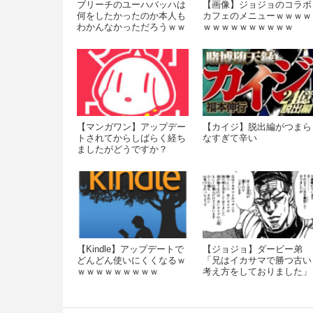
ブリーチのユーハバッハは
【画像】ジョジョのコラボ
何をしたかったのか本人も
カフェのメニューｗｗｗｗ
わかんなかっただろうｗｗ
ｗｗｗｗｗｗｗｗｗｗ
ｗｗｗｗｗ
【マンガワン】アップデー
【カイジ】脱出編がつまら
トされてからしばらく経ち
なすぎて辛い
ましたがどうですか？
【Kindle】アップデートで
【ジョジョ】ダービー弟
どんどん使いにくくなるｗ
「兄はイカサマで勝つ古い
ｗｗｗｗｗｗｗｗｗ
考え方をしておりました」
数分後「どんなイカサマを
しているのだ！」
wwwwwww