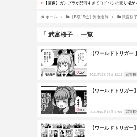
ホーム
【B級15位】海老名隊
武富桜
「 武富桜子 」一覧
【ワールドトリガー
0
コメ
武富桜
2021年11月01日 22:11
【ワールドトリガー
0
コメ
武富桜
2021年02月17日 17:01
【ワールドトリガー