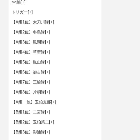
○○編
[+]
トリガー
[+]
【A級1位】太刀川隊
[+]
【A級2位】冬島隊
[+]
【A級3位】風間隊
[+]
【A級4位】草壁隊
[+]
【A級5位】嵐山隊
[+]
【A級6位】加古隊
[+]
【A級7位】三輪隊
[+]
【A級8位】片桐隊
[+]
【A級 他】玉狛支部
[+]
【B級1位】二宮隊
[+]
【B級2位】玉狛第二
[+]
【B級3位】影浦隊
[+]