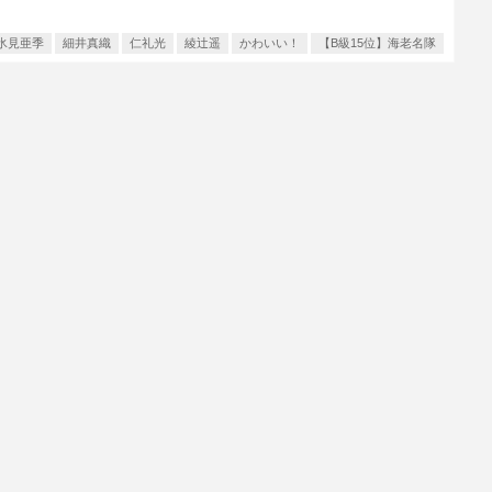
氷見亜季
細井真織
仁礼光
綾辻遥
かわいい！
【B級15位】海老名隊