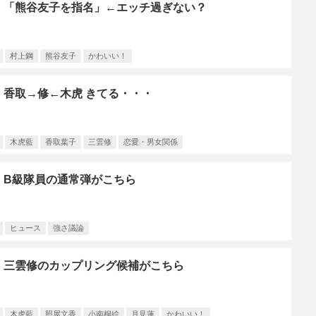
】「熊谷友子を指名」←エッチ過ぎない？
村上鋼
熊谷友子
かわいい！
香取→修←木虎 きてる・・・
木虎藍
香取葉子
三雲修
恋愛・男女関係
】B級隊員の通常弾がこちら
ヒュース
強さ議論
】三雲修のカップリング候補がこちら
木虎藍
照屋文香
小南桐絵
月見蓮
かわいい！