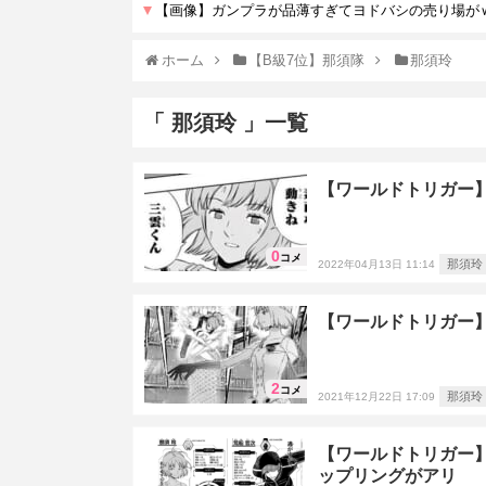
ホーム
【B級7位】那須隊
那須玲
「 那須玲 」一覧
【ワールドトリガー
0
コメ
那須玲
2022年04月13日 11:14
【ワールドトリガー
2
コメ
那須玲
2021年12月22日 17:09
【ワールドトリガー
ップリングがアリ