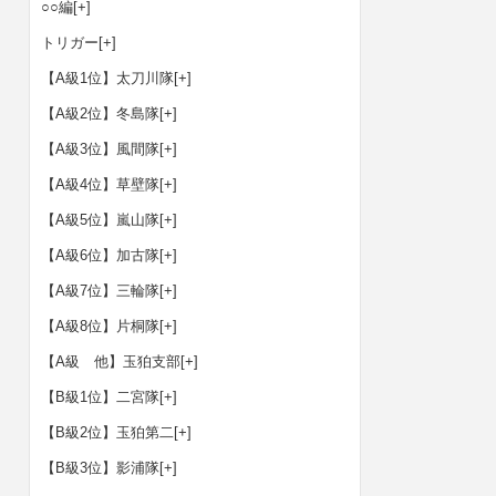
○○編
[+]
トリガー
[+]
【A級1位】太刀川隊
[+]
【A級2位】冬島隊
[+]
【A級3位】風間隊
[+]
【A級4位】草壁隊
[+]
【A級5位】嵐山隊
[+]
【A級6位】加古隊
[+]
【A級7位】三輪隊
[+]
【A級8位】片桐隊
[+]
【A級 他】玉狛支部
[+]
【B級1位】二宮隊
[+]
【B級2位】玉狛第二
[+]
【B級3位】影浦隊
[+]