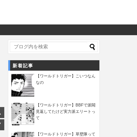
新着記事
【ワールドトリガー】こいつなん
なの
【ワールドトリガー】BBFで派閥
見返してたけど実力派エリートっ
て
【ワールドトリガー】草壁隊って