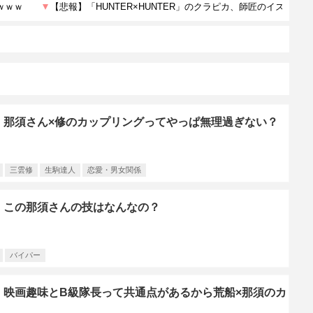
】那須さん×修のカップリングってやっぱ無理過ぎない？
三雲修
生駒達人
恋愛・男女関係
】この那須さんの技はなんなの？
バイパー
】映画趣味とB級隊長って共通点があるから荒船×那須のカ