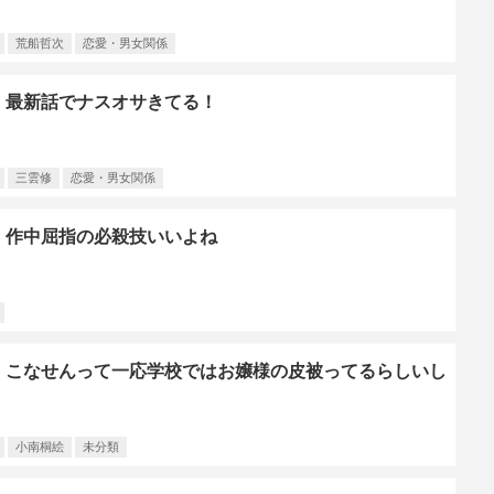
荒船哲次
恋愛・男女関係
】最新話でナスオサきてる！
三雲修
恋愛・男女関係
】作中屈指の必殺技いいよね
】こなせんって一応学校ではお嬢様の皮被ってるらしいし
小南桐絵
未分類