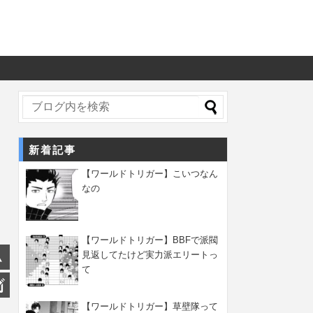
新着記事
【ワールドトリガー】こいつなん
なの
【ワールドトリガー】BBFで派閥
見返してたけど実力派エリートっ
て
【ワールドトリガー】草壁隊って