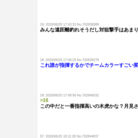
15:
2020/06/25 17:43:33 No.702838588
みんな遠距離釣れそうだし対狙撃手はあま
16:
2020/06/25 17:46:25 No.702839278
これ誰が指揮するかでチームカラーすごい
19:
2020/06/25 17:49:56 No.702840032
>16
この中だと一番指揮高いの木虎かな？月見
57:
2020/06/25 18:11:28 No.702844837