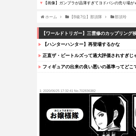
ホーム
【B級7位】那須隊
那須玲
【ワールドトリガー】三雲修のカップリング
【ハンターハンター】再登場するかな
正直ザ・ビートルズって過大評価されすぎじ
フィギュアの出来の良い悪いの基準ってどこ
1:
2020/06/25 17:32:41 No.702836382