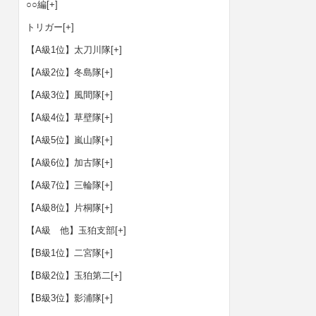
○○編
[+]
トリガー
[+]
【A級1位】太刀川隊
[+]
【A級2位】冬島隊
[+]
【A級3位】風間隊
[+]
【A級4位】草壁隊
[+]
【A級5位】嵐山隊
[+]
【A級6位】加古隊
[+]
【A級7位】三輪隊
[+]
【A級8位】片桐隊
[+]
【A級 他】玉狛支部
[+]
【B級1位】二宮隊
[+]
【B級2位】玉狛第二
[+]
【B級3位】影浦隊
[+]