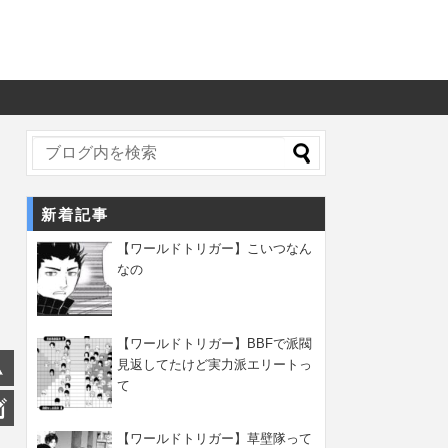
新着記事
【ワールドトリガー】こいつなん
なの
【ワールドトリガー】BBFで派閥
見返してたけど実力派エリートっ
て
【ワールドトリガー】草壁隊って