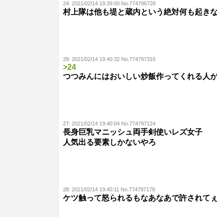
24:
2021/02/14 19:39:00 No.774796728
村上隊は他も堤と蔵内という絶対何も起き
29:
2021/02/14 19:40:32 No.774797316
>24
つつみんにはおいしい炒飯作ってくれる人
27:
2021/02/14 19:40:04 No.774797124
長身巨乳マニッシュ両手剣使いレズ女子
人気出る要素しかないやろ
28:
2021/02/14 19:40:11 No.774797178
ケツ触って怒られるもなあなあで許されて