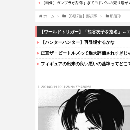
ホーム
【B級7位】那須隊
那須玲
【ワールドトリガー】「熊谷友子を指名」←
【ハンターハンター】再登場するかな
正直ザ・ビートルズって過大評価されすぎじ
フィギュアの出来の良い悪いの基準ってどこ
1:
2021/02/14 19:11:28 No.774786985