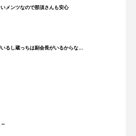
ないメンツなので那須さんも安心
がいるし蔵っちは副会長がいるからな…
ぇ～