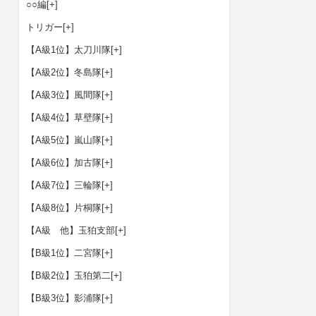
○○編
[+]
トリガー
[+]
【A級1位】太刀川隊
[+]
【A級2位】冬島隊
[+]
【A級3位】風間隊
[+]
【A級4位】草壁隊
[+]
【A級5位】嵐山隊
[+]
【A級6位】加古隊
[+]
【A級7位】三輪隊
[+]
【A級8位】片桐隊
[+]
【A級 他】玉狛支部
[+]
【B級1位】二宮隊
[+]
【B級2位】玉狛第二
[+]
【B級3位】影浦隊
[+]