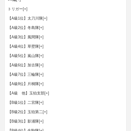
トリガー
[+]
【A級1位】太刀川隊
[+]
【A級2位】冬島隊
[+]
【A級3位】風間隊
[+]
【A級4位】草壁隊
[+]
【A級5位】嵐山隊
[+]
【A級6位】加古隊
[+]
【A級7位】三輪隊
[+]
【A級8位】片桐隊
[+]
【A級 他】玉狛支部
[+]
【B級1位】二宮隊
[+]
【B級2位】玉狛第二
[+]
【B級3位】影浦隊
[+]
【B級4位】生駒隊
[+]