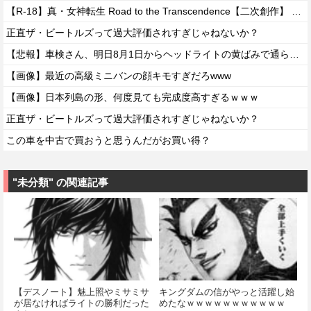
【R-18】真・女神転生 Road to the Transcendence【二次創作】 第２０話
正直ザ・ビートルズって過大評価されすぎじゃねないか？
【悲報】車検さん、明日8月1日からヘッドライトの黄ばみで通らなくなる模様…
【画像】最近の高級ミニバンの顔キモすぎだろwww
【画像】日本列島の形、何度見ても完成度高すぎるｗｗｗ
正直ザ・ビートルズって過大評価されすぎじゃねないか？
この車を中古で買おうと思うんだがお買い得？
"未分類" の関連記事
【デスノート】魅上照やミサミサ
キングダムの信がやっと活躍し始
が居なければライトの勝利だった
めたなｗｗｗｗｗｗｗｗｗｗｗ