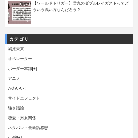
【ワールドトリガー】雪丸のダブルレイガストってど
ういう戦い方なんだろう？
カテゴリ
鳩原未来
オペレーター
ボーダー本部
[+]
アニメ
かわいい！
サイドエフェクト
強さ議論
恋愛・男女関係
ネタバレ・最新話感想
○○編
[+]