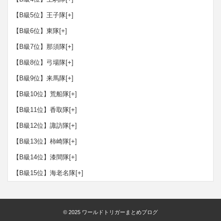
【B級5位】王子隊
[+]
【B級6位】東隊
[+]
【B級7位】那須隊
[+]
【B級8位】弓場隊
[+]
【B級9位】来馬隊
[+]
【B級10位】荒船隊
[+]
【B級11位】香取隊
[+]
【B級12位】諏訪隊
[+]
【B級13位】柿崎隊
[+]
【B級14位】漆間隊
[+]
【B級15位】海老名隊
[+]
© 2025
ワールドトリガーまとめブログ