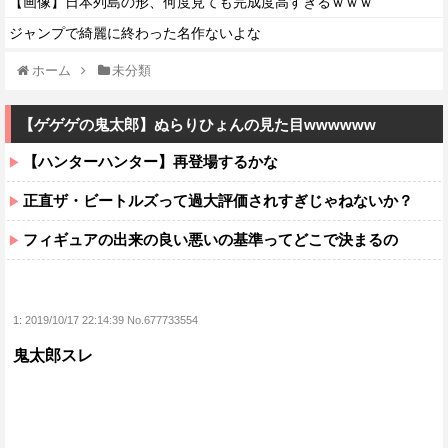
【画像】日本列島の形、何度見ても完成度高すぎるｗｗｗ
ジャンプで綺麗に終わった名作ないよな
ホーム
未分類
【ゲゲゲの鬼太郎】ぬらりひょんの見た目wwwwww
【ハンターハンター】再登場するかな
正直ザ・ビートルズって過大評価されすぎじゃねないか？
フィギュアの出来の良い悪いの基準ってどこで決まるの
1:
2019/10/17 22:14:39 No.677733554
鬼太郎スレ