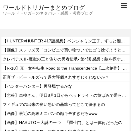
ワールドトリガーまとめブログ
ワールドトリガーのネタバレ・感想・考察ブログ
【HUNTER×HUNTER 417話感想】ベンジャミン王子、ずっと溜めていた宿便を出し切った気分になるｗｗｗｗ
【画像】スレッズ民「コンビニで買い物ついでにゴミ捨てようとしたら家庭ゴミはダメって言われた」
クレバテスⅡ-魔獣の王と偽りの勇者伝承- 第4話 感想：敵を探すよりトアの書を餌に誘き出す作戦！
【R-18】真・女神転生 Road to the Transcendence【二次創作】 第２０話
正直ザ・ビートルズって過大評価されすぎじゃねないか？
【ハンターハンター】再登場するかな
【悲報】車検さん、明日8月1日からヘッドライトの黄ばみで通らなくなる模様…
フィギュアの出来の良い悪いの基準ってどこで決まるの
【画像】最近の高級ミニバンの顔キモすぎだろwww
【画像】NARUTO三大謎の一つ、「羅生門」とは一体何だったのか！？