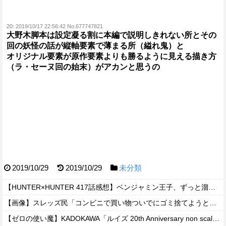
20:
2019/10/17 22:56:42 No.677747821
大野木脚本は設定凝る割に本編で説明しきれない所とその
回の妖怪の話が縦軸要素で薄まる所（縊れ鬼）と
オリジナル要素が原作要素よりも勝るように見える描き方
（ラ・セーヌ回の始末）がアカンと思うの
2019/10/29
2019/10/29
未分類
【HUNTER×HUNTER 417話感想】ベンジャミン王子、ずっと溜めていた宿便を出し切った気分になるｗｗｗｗ
【画像】スレッズ民「コンビニで買い物ついでにゴミ捨てようとしたら家庭ゴミはダメって言われた」
【ゼロの使い魔】KADOKAWA「ルイズ 20th Anniversary non scale model」フィギュア【あみあみ予約開始】