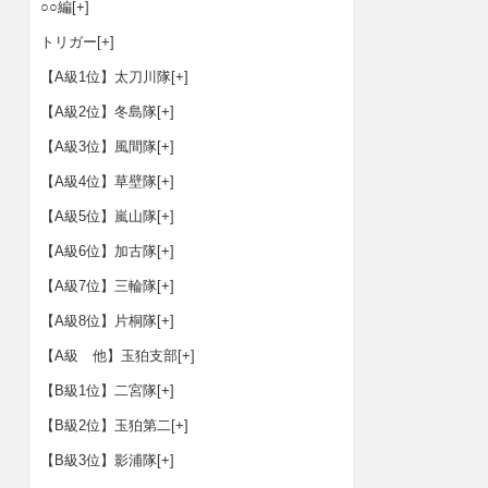
○○編
[+]
トリガー
[+]
【A級1位】太刀川隊
[+]
【A級2位】冬島隊
[+]
【A級3位】風間隊
[+]
【A級4位】草壁隊
[+]
【A級5位】嵐山隊
[+]
【A級6位】加古隊
[+]
【A級7位】三輪隊
[+]
【A級8位】片桐隊
[+]
【A級 他】玉狛支部
[+]
【B級1位】二宮隊
[+]
【B級2位】玉狛第二
[+]
【B級3位】影浦隊
[+]