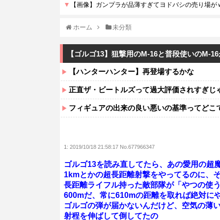
ホーム
未分類
【ゴルゴ13】狙撃用のM-16と普段使いのM-1
【ハンターハンター】再登場するかな
正直ザ・ビートルズって過大評価されすぎじ
フィギュアの出来の良い悪いの基準ってどこ
1:
2019/10/18 21:58:17 No.677966347
ゴルゴ13を読み直してたら、あの愛用の超魔改
1kmとかの超長距離射撃をやってるのに、
長距離ライフル持った敵部隊が「やつの使うM
600mだ、常に610mの距離を取れば絶対
ゴルゴの弾が届かないんだけど、空気の薄
射程を伸ばして倒してたの