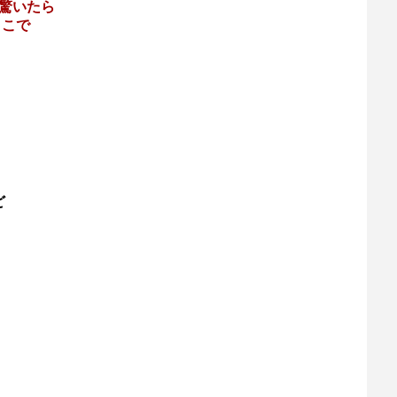
か驚いたら
とこで
？
ど