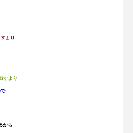
出すより
出すより
ので
あるから