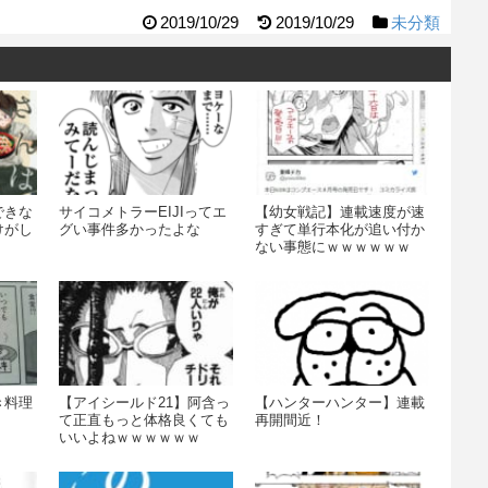
2019/10/29
2019/10/29
未分類
できな
サイコメトラーEIJIってエ
【幼女戦記】連載速度が速
けがし
グい事件多かったよな
すぎて単行本化が追い付か
ない事態にｗｗｗｗｗｗ
き料理
【アイシールド21】阿含っ
【ハンターハンター】連載
て正直もっと体格良くても
再開間近！
いいよねｗｗｗｗｗｗ