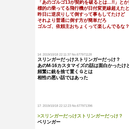
「あのゴルゴ13が契約を破るとは…!!」と
標的の乗ってる飛行機が日付変更線超えた
昨日に逆戻りして倒すって事もしてたけど
それより普通に倒す方が簡単だろ
ゴルゴ、依頼主おちょくって楽しんでるな
14:
2019/10/18 22:11:37 No.677971128
スリンガーだっけストリンガーだっけ？
あのM-16カスタマイズの話は面白かったけ
頻繁に銃を捨て置くＧとは
相性の悪い話ではあった
17:
2019/10/18 22:12:23 No.677971396
>スリンガーだっけストリンガーだっけ？
ベリンガー