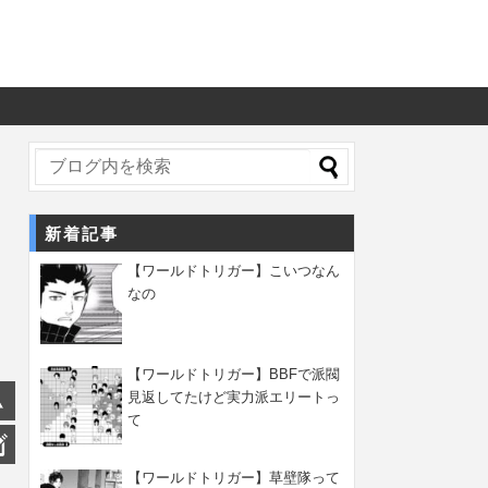
新着記事
【ワールドトリガー】こいつなん
なの
【ワールドトリガー】BBFで派閥
見返してたけど実力派エリートっ
て
【ワールドトリガー】草壁隊って