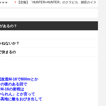
6があるの？
ゃねないか？
で決まるの
造M-16で800mとか
その後のある回で
-16の射程は
にやられん」とか言って
い高地に敵をおびき出して