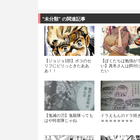
"未分類" の関連記事
【ジョジョ1部】ポコのセ
【ぼくたちは勉強が
リフにビリっときたああ
い】真冬さんは餌付
あ！！
たい
【鬼滅の刃】鬼殺隊っても
ドラえもんのドラ焼
はや特攻隊じゃね
ｗｗｗｗｗｗｗｗ