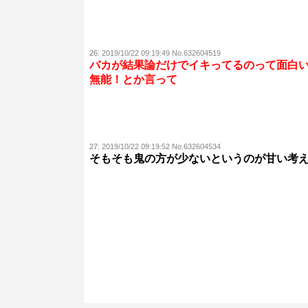
26:
2019/10/22 09:19:49 No.632604519
バカが結果論だけでイキってるのって面白
無能！とか言って
27:
2019/10/22 09:19:52 No.632604534
そもそも鬼の方が少ないというのが甘い考