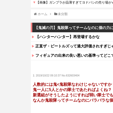
ホーム
未分類
【鬼滅の刃】鬼殺隊ってチームなのに個の力
【ハンターハンター】再登場するかな
正直ザ・ビートルズって過大評価されすぎじ
フィギュアの出来の良い悪いの基準ってどこ
1:
2019/10/22 09:10:37 No.632603404
人数的には鬼<鬼殺隊なわけじゃないですか
鬼一人に5人とかの隊士であたればよくね？
新選組がそうしたようにすれば弱い隊士で
なんか鬼殺隊ってチームなのにバラバラな