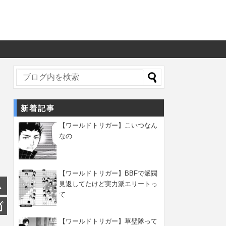
新着記事
【ワールドトリガー】こいつなん
なの
【ワールドトリガー】BBFで派閥
見返してたけど実力派エリートっ
て
【ワールドトリガー】草壁隊って