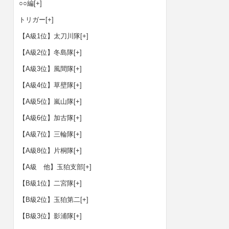
○○編
[+]
トリガー
[+]
【A級1位】太刀川隊
[+]
【A級2位】冬島隊
[+]
【A級3位】風間隊
[+]
【A級4位】草壁隊
[+]
【A級5位】嵐山隊
[+]
【A級6位】加古隊
[+]
【A級7位】三輪隊
[+]
【A級8位】片桐隊
[+]
【A級 他】玉狛支部
[+]
【B級1位】二宮隊
[+]
【B級2位】玉狛第二
[+]
【B級3位】影浦隊
[+]