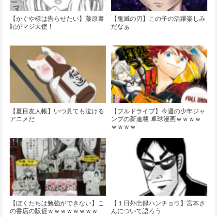
【かぐや様は告らせたい】藤原書
【鬼滅の刃】この子の活躍楽しみ
記がマジ天使！
だなぁ
【夏目友人帳】いつ見ても泣ける
【フルドライブ】今週の少年ジャ
アニメだ
ンプの新連載 卓球漫画ｗｗｗｗ
ｗｗｗｗ
【ぼくたちは勉強ができない】こ
【１日外出録ハンチョウ】宮本さ
の書店の販促ｗｗｗｗｗｗｗｗ
んについて語ろう