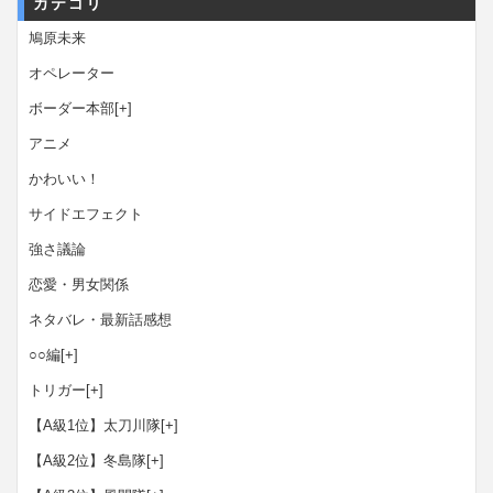
カテゴリ
鳩原未来
オペレーター
ボーダー本部
[+]
アニメ
かわいい！
サイドエフェクト
強さ議論
恋愛・男女関係
ネタバレ・最新話感想
○○編
[+]
トリガー
[+]
【A級1位】太刀川隊
[+]
【A級2位】冬島隊
[+]