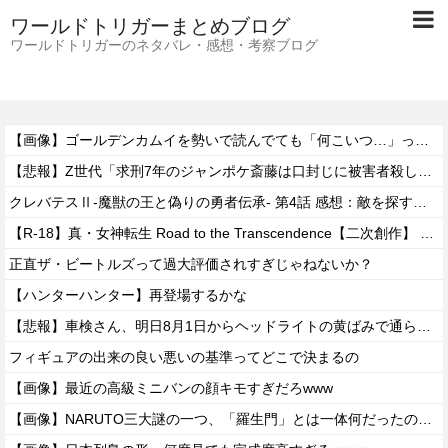
ワールドトリガーまとめブログ
ワールドトリガーのネタバレ・感想・考察ブログ
【画像】ゴールデンカムイを勢いで読んでても「何こいつ…」ってなるシーンｗｗｗｗ
【悲報】Z世代「求刑7年のジャンポケ斎藤は口封じに被害者殺した方が量刑軽かっただろ」←1万いいね
クレバテスⅡ-魔獣の王と偽りの勇者伝承- 第4話 感想：敵を探すよりトアの書を餌に誘き出す作戦！
【R-18】真・女神転生 Road to the Transcendence【二次創作】 第２０話
正直ザ・ビートルズって過大評価されすぎじゃねないか？
【ハンターハンター】再登場するかな
【悲報】車検さん、明日8月1日からヘッドライトの黄ばみで通らなくなる模様…
フィギュアの出来の良い悪いの基準ってどこで決まるの
【画像】最近の高級ミニバンの顔キモすぎだろwww
【画像】NARUTO三大謎の一つ、「羅生門」とは一体何だったのか！？