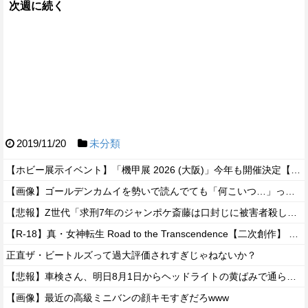
次週に続く
2019/11/20
未分類
【ホビー展示イベント】「機甲展 2026 (大阪)」今年も開催決定【あみあみオンライン予約開始】
【画像】ゴールデンカムイを勢いで読んでても「何こいつ…」ってなるシーンｗｗｗｗ
【悲報】Z世代「求刑7年のジャンポケ斎藤は口封じに被害者殺した方が量刑軽かっただろ」←1万いいね
【R-18】真・女神転生 Road to the Transcendence【二次創作】 第２０話
正直ザ・ビートルズって過大評価されすぎじゃねないか？
【悲報】車検さん、明日8月1日からヘッドライトの黄ばみで通らなくなる模様…
【画像】最近の高級ミニバンの顔キモすぎだろwww