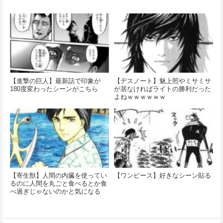
【進撃の巨人】最新話で印象が
【デスノート】魅上照やミサミサ
180度変わったシーンがこちら
が居なければライトの勝利だった
よねｗｗｗｗｗｗ
【寄生獣】人間の内臓を使ってい
【ワンピース】好きなシーン貼る
るのに人間を丸ごと食べるとか食
べ過ぎじゃないのかと気になる