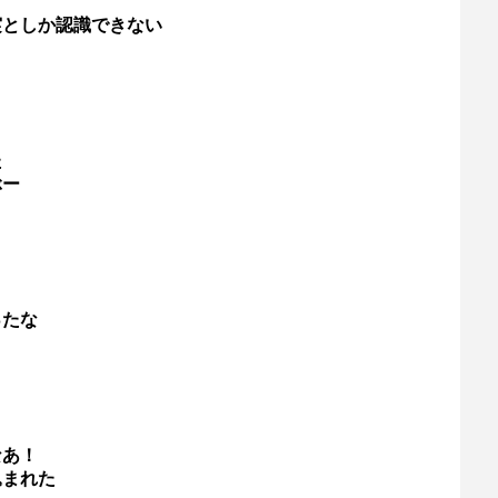
実としか認識できない
た
ぶー
ったな
なあ！
込まれた