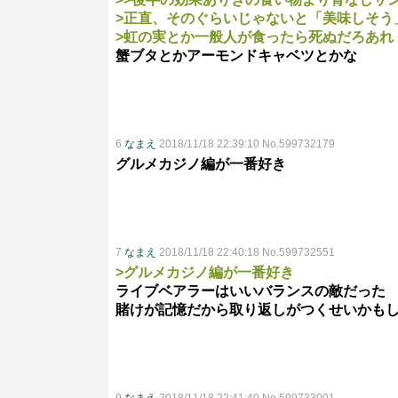
>正直、そのぐらいじゃないと「美味しそう
>虹の実とか一般人が食ったら死ぬだろあれ
蟹ブタとかアーモンドキャベツとかな
6
なまえ
2018/11/18 22:39:10 No.599732179
グルメカジノ編が一番好き
7
なまえ
2018/11/18 22:40:18 No.599732551
>グルメカジノ編が一番好き
ライブベアラーはいいバランスの敵だった
賭けが記憶だから取り返しがつくせいかも