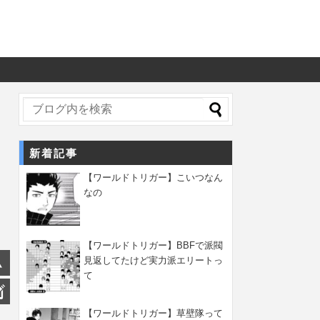
新着記事
【ワールドトリガー】こいつなん
なの
【ワールドトリガー】BBFで派閥
見返してたけど実力派エリートっ
て
【ワールドトリガー】草壁隊って