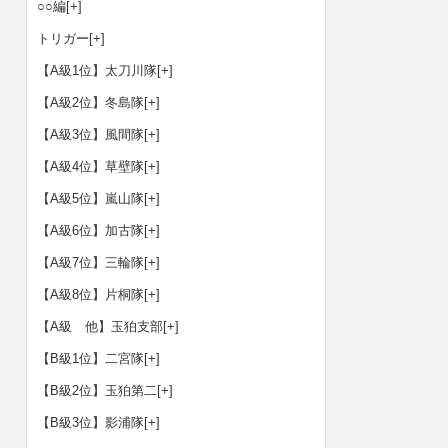
○○編
[+]
トリガー
[+]
【A級1位】太刀川隊
[+]
【A級2位】冬島隊
[+]
【A級3位】風間隊
[+]
【A級4位】草壁隊
[+]
【A級5位】嵐山隊
[+]
【A級6位】加古隊
[+]
【A級7位】三輪隊
[+]
【A級8位】片桐隊
[+]
【A級 他】玉狛支部
[+]
【B級1位】二宮隊
[+]
【B級2位】玉狛第二
[+]
【B級3位】影浦隊
[+]