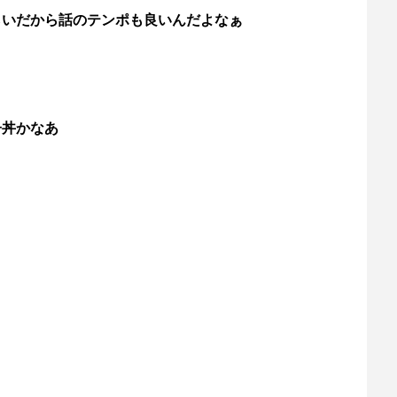
らいだから話のテンポも良いんだよなぁ
子丼かなあ
き