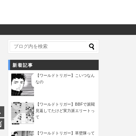
新着記事
【ワールドトリガー】こいつなん
なの
【ワールドトリガー】BBFで派閥
見返してたけど実力派エリートっ
て
【ワールドトリガー】草壁隊って