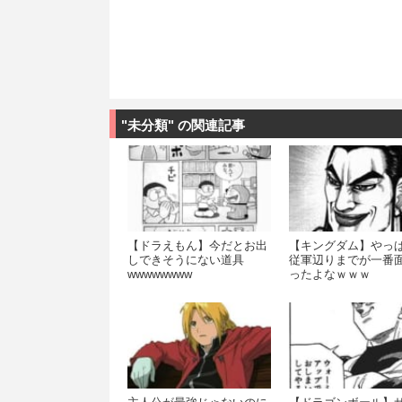
"未分類" の関連記事
【ドラえもん】今だとお出
【キングダム】やっ
しできそうにない道具
従軍辺りまでが一番
wwwwwwww
ったよなｗｗｗ