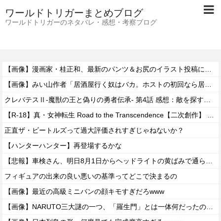
ワールドトリガーまとめブログ
ワールドトリガーのネタバレ・感想・考察ブログ
【画像】漫画家・桂正和、最新のパンツ＆お尻のイラスト投稿にネット衝撃「この質感の出し方」「実写かと思いました」
【画像】みい山作者「居酒屋行く奴はバカ。ホストの初回なら居酒屋より安く飲めてイケメンにチヤホヤされる」
クレバテスⅡ-魔獣の王と偽りの勇者伝承- 第4話 感想：敵を探すよりトアの書を餌に誘き出す作戦！
【R-18】真・女神転生 Road to the Transcendence【二次創作】 第２０話
正直ザ・ビートルズって過大評価されすぎじゃねないか？
【ハンターハンター】再登場するかな
【悲報】車検さん、明日8月1日からヘッドライトの黄ばみで通らなくなる模様…
フィギュアの出来の良い悪いの基準ってどこで決まるの
【画像】最近の高級ミニバンの顔キモすぎだろwww
【画像】NARUTO三大謎の一つ、「羅生門」とは一体何だったのか！？