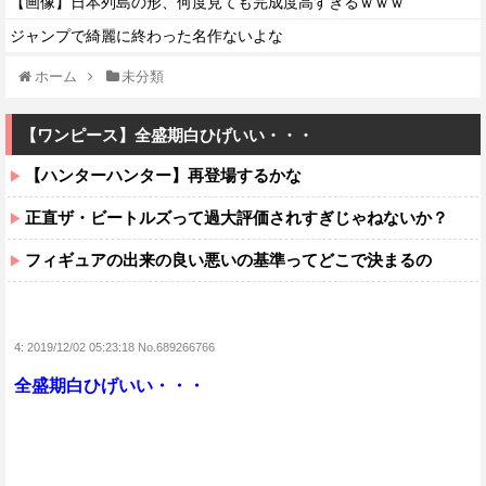
【画像】日本列島の形、何度見ても完成度高すぎるｗｗｗ
ジャンプで綺麗に終わった名作ないよな
ホーム
未分類
【ワンピース】全盛期白ひげいい・・・
【ハンターハンター】再登場するかな
正直ザ・ビートルズって過大評価されすぎじゃねないか？
フィギュアの出来の良い悪いの基準ってどこで決まるの
4:
2019/12/02 05:23:18 No.689266766
全盛期白ひげいい・・・