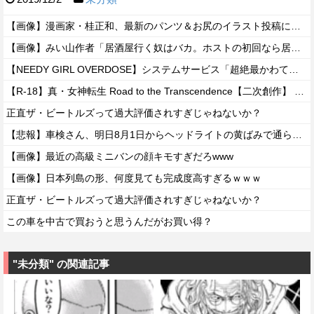
【画像】漫画家・桂正和、最新のパンツ＆お尻のイラスト投稿にネット衝撃「この質感の出し方」「実写かと思いました」
【画像】みい山作者「居酒屋行く奴はバカ。ホストの初回なら居酒屋より安く飲めてイケメンにチヤホヤされる」
【NEEDY GIRL OVERDOSE】システムサービス「超絶最かわてんしちゃん」プライズフィギュア【彩色原型公開】
【R-18】真・女神転生 Road to the Transcendence【二次創作】 第２０話
正直ザ・ビートルズって過大評価されすぎじゃねないか？
【悲報】車検さん、明日8月1日からヘッドライトの黄ばみで通らなくなる模様…
【画像】最近の高級ミニバンの顔キモすぎだろwww
【画像】日本列島の形、何度見ても完成度高すぎるｗｗｗ
正直ザ・ビートルズって過大評価されすぎじゃねないか？
この車を中古で買おうと思うんだがお買い得？
"未分類" の関連記事