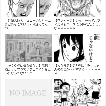
【進撃の巨人】コニーの母ちゃん
【ワンピース】レイリーってルフ
まだあそこでひっくり返ってん
ィよりもエースに必要な人だった
の？
なｗｗｗｗｗｗ
【かぐや様は告らせたい】感想！
【わたモテ】喪126話！ゆりちゃ
脳カラがマジでサブヒロインみた
んの発言がヤバすぎるｗｗｗｗｗ
いになってない！？
ｗ