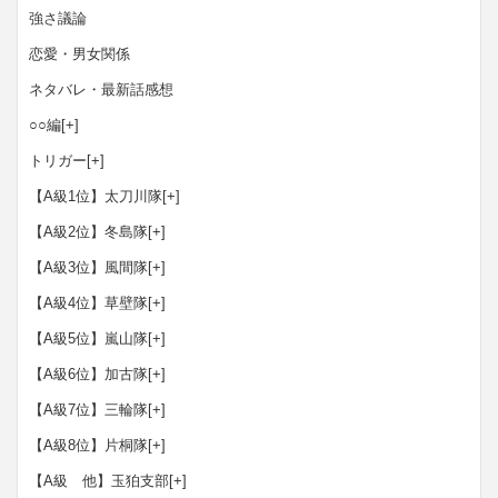
強さ議論
恋愛・男女関係
ネタバレ・最新話感想
○○編
[+]
トリガー
[+]
【A級1位】太刀川隊
[+]
【A級2位】冬島隊
[+]
【A級3位】風間隊
[+]
【A級4位】草壁隊
[+]
【A級5位】嵐山隊
[+]
【A級6位】加古隊
[+]
【A級7位】三輪隊
[+]
【A級8位】片桐隊
[+]
【A級 他】玉狛支部
[+]