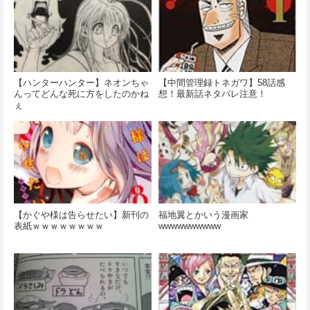
【ハンターハンター】ネオンちゃ
【中間管理録トネガワ】58話感
んってどんな死に方をしたのかね
想！最新話ネタバレ注意！
ぇ
【かぐや様は告らせたい】新刊の
福地翼とかいう漫画家
表紙ｗｗｗｗｗｗｗｗ
wwwwwwwwww