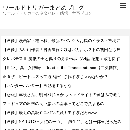
ワールドトリガーまとめブログ
ワールドトリガーのネタバレ・感想・考察ブログ
【画像】漫画家・桂正和、最新のパンツ＆お尻のイラスト投稿にネット衝撃「この質感の出し方」「実写かと思いました」
【画像】みい山作者「居酒屋行く奴はバカ。ホストの初回なら居酒屋より安く飲めてイケメンにチヤホヤされる」
クレバテスⅡ-魔獣の王と偽りの勇者伝承- 第4話 感想：敵を探すよりトアの書を餌に誘き出す作戦！
【R-18】真・女神転生 Road to the Transcendence【二次創作】 第２０話
正直ザ・ビートルズって過大評価されすぎじゃねないか？
【ハンターハンター】再登場するかな
【悲報】車検さん、明日8月1日からヘッドライトの黄ばみで通らなくなる模様…
フィギュアの出来の良い悪いの基準ってどこで決まるの
【画像】最近の高級ミニバンの顔キモすぎだろwww
【画像】NARUTO三大謎の一つ、「羅生門」とは一体何だったのか！？