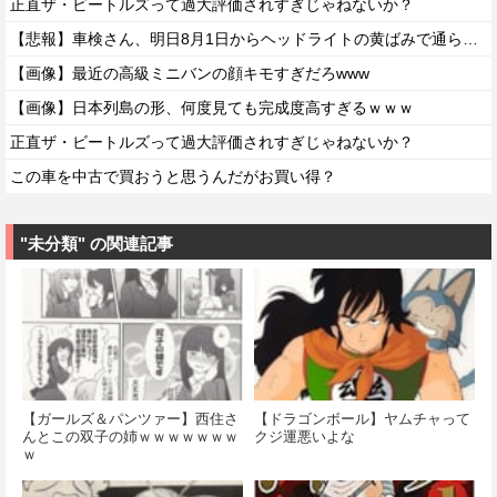
正直ザ・ビートルズって過大評価されすぎじゃねないか？
【悲報】車検さん、明日8月1日からヘッドライトの黄ばみで通らなくなる模様…
【画像】最近の高級ミニバンの顔キモすぎだろwww
【画像】日本列島の形、何度見ても完成度高すぎるｗｗｗ
正直ザ・ビートルズって過大評価されすぎじゃねないか？
この車を中古で買おうと思うんだがお買い得？
"未分類" の関連記事
【ガールズ＆パンツァー】西住さ
【ドラゴンボール】ヤムチャって
んとこの双子の姉ｗｗｗｗｗｗｗ
クジ運悪いよな
ｗ