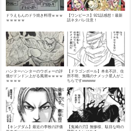
ドラえもんのドラ焼き料理ｗｗｗ
【ワンピース】921話感想！最新
ｗｗｗｗｗ
話ネタバレ注意！
ハンターハンターのウボォーの評
【ドラゴンボール】本名不詳、住
価がドンドン上がる風潮ｗｗｗｗ
所不明、無職のナメック星人がこ
ｗｗｗｗ
ちらですwwwww
【キングダム】最近の李牧の評価
【鬼滅の刃】無惨様、駄目な時の