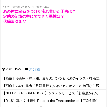
10:
2019/12/01 22:12:53 No.689200444
あの体に宝石をつけた流れ着いた子供は？
定助の記憶の中にでてきた男性は？
伏線回収まだ
2019/12/3
未分類
【画像】漫画家・桂正和、最新のパンツ＆お尻のイラスト投稿にネット衝撃「この質感の出し方」「実写かと思いました」
【画像】みい山作者「居酒屋行く奴はバカ。ホストの初回なら居酒屋より安く飲めてイケメンにチヤホヤされる」
【NEEDY GIRL OVERDOSE】システムサービス「超絶最かわてんしちゃん」プライズフィギュア【彩色原型公開】
【R-18】真・女神転生 Road to the Transcendence【二次創作】 第２０話