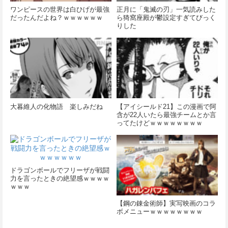
ワンピースの世界は白ひげが最強
正月に「鬼滅の刃」一気読みした
だったんだよね？ｗｗｗｗｗｗ
ら猗窩座殿が鬱設定すぎてびっく
りした
大暮維人の化物語 楽しみだね
【アイシールド21】この漫画で阿
含が22人いたら最強チームとか言
ってたけどｗｗｗｗｗｗｗｗ
ドラゴンボールでフリーザが戦闘
力を言ったときの絶望感ｗｗｗｗ
ｗｗｗ
【鋼の錬金術師】実写映画のコラ
ボメニューｗｗｗｗｗｗｗｗ