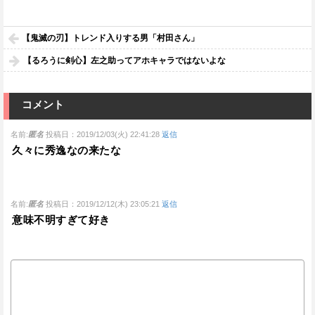
【鬼滅の刃】トレンド入りする男「村田さん」
【るろうに剣心】左之助ってアホキャラではないよな
コメント
名前:
匿名
投稿日：2019/12/03(火) 22:41:28
返信
久々に秀逸なの来たな
名前:
匿名
投稿日：2019/12/12(木) 23:05:21
返信
意味不明すぎて好き