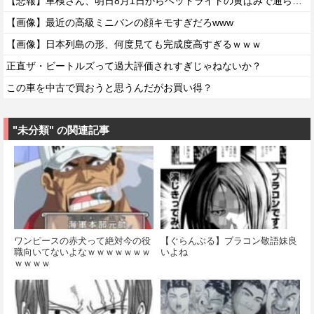
【悲報】車検さん、明日8月1日からヘッドライトの黄ばみで通らなくなる模様…
【画像】最近の高級ミニバンの顔キモすぎだろwww
【画像】日本列島の形、何度見ても完成度高すぎるｗｗｗ
正直ザ・ビートルズって過大評価されすぎじゃねないか？
この車を中古で買おうと思うんだがお買い得？
"未分類" の関連記事
ワンピースの赤犬って絶対今の役
【ぐらんぶる】ブラコン敬語妹良
職向いてないよなｗｗｗｗｗｗｗ
いよね
ｗｗｗｗ