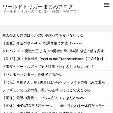
ワールドトリガーまとめブログ
ワールドトリガーのネタバレ・感想・考察ブログ
主人公より弟のほうが強い漫画ってあまりないよな
【画像】今週の咲-Saki-、役満炸裂で大荒れwwww.
クレバテスⅡ-魔獣の王と偽りの勇者伝承- 第4話 感想：敵を探すよりトアの書を餌に誘き出す作戦！
【R-18】真・女神転生 Road to the Transcendence【二次創作】 第２０話
正直ザ・ビートルズって過大評価されすぎじゃねないか？
【ハンターハンター】再登場するかな
【悲報】車検さん、明日8月1日からヘッドライトの黄ばみで通らなくなる模様…
フィギュアの出来の良い悪いの基準ってどこで決まるの
【画像】最近の高級ミニバンの顔キモすぎだろwww
【画像】NARUTO三大謎の一つ、「羅生門」とは一体何だったのか！？