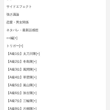
サイドエフェクト
強さ議論
恋愛・男女関係
ネタバレ・最新話感想
○○編
[+]
トリガー
[+]
【A級1位】太刀川隊
[+]
【A級2位】冬島隊
[+]
【A級3位】風間隊
[+]
【A級4位】草壁隊
[+]
【A級5位】嵐山隊
[+]
【A級6位】加古隊
[+]
【A級7位】三輪隊
[+]
【A級8位】片桐隊
[+]