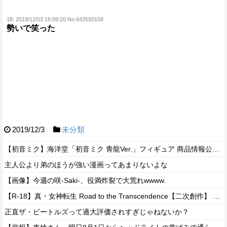
18:
2019/12/03 16:09:20 No.643550158
勢いで笑った
2019/12/3
未分類
【初音ミク】海洋堂「初音ミク 青龍Ver.」フィギュア 商品情報公開【17日予約開始】
主人公より弟のほうが強い漫画ってあまりないよな
【画像】今週の咲-Saki-、役満炸裂で大荒れwwww.
【R-18】真・女神転生 Road to the Transcendence【二次創作】 第２０話
正直ザ・ビートルズって過大評価されすぎじゃねないか？