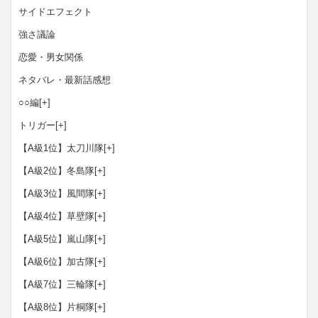
サイドエフェクト
強さ議論
恋愛・男女関係
ネタバレ・最新話感想
○○編
[+]
トリガー
[+]
【A級1位】太刀川隊
[+]
【A級2位】冬島隊
[+]
【A級3位】風間隊
[+]
【A級4位】草壁隊
[+]
【A級5位】嵐山隊
[+]
【A級6位】加古隊
[+]
【A級7位】三輪隊
[+]
【A級8位】片桐隊
[+]