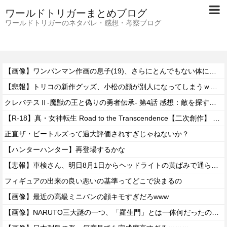
ワールドトリガーまとめブログ
ワールドトリガーのネタバレ・感想・考察ブログ
【画像】ワンパンマン作画の息子(19)、さらにとんでもない体になるｗｗｗｗ
【悲報】トリコの新作グッズ、小松の顔が別人になってしまうｗｗｗｗ
クレバテスⅡ-魔獣の王と偽りの勇者伝承- 第4話 感想：敵を探すよりトアの書を餌に誘き出す作戦！
【R-18】真・女神転生 Road to the Transcendence【二次創作】 第２０話
正直ザ・ビートルズって過大評価されすぎじゃねないか？
【ハンターハンター】再登場するかな
【悲報】車検さん、明日8月1日からヘッドライトの黄ばみで通らなくなる模様…
フィギュアの出来の良い悪いの基準ってどこで決まるの
【画像】最近の高級ミニバンの顔キモすぎだろwww
【画像】NARUTO三大謎の一つ、「羅生門」とは一体何だったのか！？