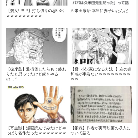
【競女!!!!!!!!】打ち切りの思い出
久米田康治 本当に妻子いたんだ
ｗｗｗｗｗｗｗｗｗ
【彼岸島】雅様倒したらもう終わ
【響~小説家になる方法~】左の違
りだと思ってたけど続きやる
和感が半端ないｗｗｗｗｗｗｗｗ
の…？
ｗｗ
【寄生獣】漫画読んでみたけどや
【銀魂】作者が実写映画の収入に
っぱり名作だったｗｗｗｗｗｗｗ
ついて語る