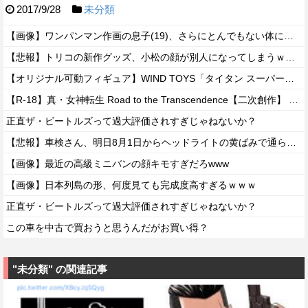
2017/9/28
未分類
【画像】ワンパンマン作画の息子(19)、さらにとんでもない体になるｗｗｗｗ
【悲報】トリコの新作グッズ、小松の顔が別人になってしまうｗｗｗｗ
【オリジナル可動フィギュア】WIND TOYS「タイタン スーパーアクションマッスルボディ」可動フィギュア各種【予約開始】
【R-18】真・女神転生 Road to the Transcendence【二次創作】 第２０話
正直ザ・ビートルズって過大評価されすぎじゃねないか？
【悲報】車検さん、明日8月1日からヘッドライトの黄ばみで通らなくなる模様…
【画像】最近の高級ミニバンの顔キモすぎだろwww
【画像】日本列島の形、何度見ても完成度高すぎるｗｗｗ
正直ザ・ビートルズって過大評価されすぎじゃねないか？
この車を中古で買おうと思うんだがお買い得？
"未分類" の関連記事