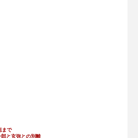
痣まで
一郎と玄弥との別離