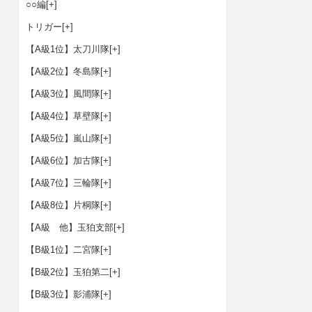
○○編
[+]
トリガー
[+]
【A級1位】太刀川隊
[+]
【A級2位】冬島隊
[+]
【A級3位】風間隊
[+]
【A級4位】草壁隊
[+]
【A級5位】嵐山隊
[+]
【A級6位】加古隊
[+]
【A級7位】三輪隊
[+]
【A級8位】片桐隊
[+]
【A級 他】玉狛支部
[+]
【B級1位】二宮隊
[+]
【B級2位】玉狛第二
[+]
【B級3位】影浦隊
[+]