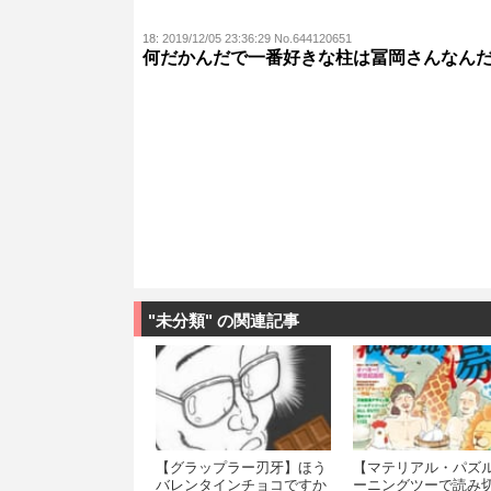
18:
2019/12/05 23:36:29 No.644120651
何だかんだで一番好きな柱は冨岡さんなん
"未分類" の関連記事
【グラップラー刃牙】ほう
【マテリアル・パズ
バレンタインチョコですか
ーニングツーで読み