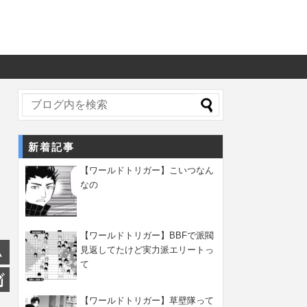
新着記事
【ワールドトリガー】こいつなん
なの
【ワールドトリガー】BBFで派閥
見返してたけど実力派エリートっ
て
【ワールドトリガー】草壁隊って