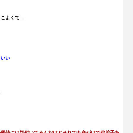
っこよくて…
こいい
た
の価値には気付いてるんだけどそれでも命がけで弟弟子を