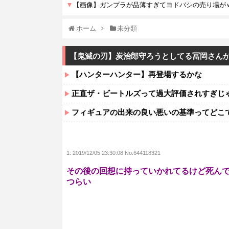
ホーム
未分類
【鬼滅の刃】炭治郎守ろうとしてる冨岡さん
【ハンターハンター】再登場するかな
正直ザ・ビートルズって過大評価されすぎじ
フィギュアの出来の良い悪いの基準ってどこ
1:
2019/12/05 23:30:08 No.644118321
その後の回想に持っていかれてるけど死ん
つらい