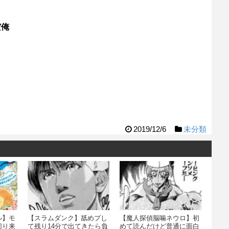
だ俺
2019/12/6
未分類
ル】モ
【スラムダンク】舐めプし
【魔人探偵脳噛ネウロ】初
切り来
て残り14分で出てきたら負
めて読んだけど普通に面白