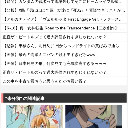
【疑問】ガンダムの戦艦って砲塔外してそこにビームライフル挿しといたらいいんじゃない？？？？
【悲報】X民「男はほぼ全員、友達に『死ね』と冗談で言うことがある」←これマジ？ｗｗｗｗ
【アルカナディア】「ヴェルルッタ First Engage Ver.〈ファーストエンゲージVer.〉」プラモデル【11時予約開始】
【R-18】真・女神転生 Road to the Transcendence【二次創作】 第２０話
正直ザ・ビートルズって過大評価されすぎじゃねないか？
【悲報】車検さん、明日8月1日からヘッドライトの黄ばみで通らなくなる模様…
【画像】最近の高級ミニバンの顔キモすぎだろwww
【画像】日本列島の形、何度見ても完成度高すぎるｗｗｗ
正直ザ・ビートルズって過大評価されすぎじゃねないか？
この車を中古で買おうと思うんだがお買い得？
"未分類" の関連記事