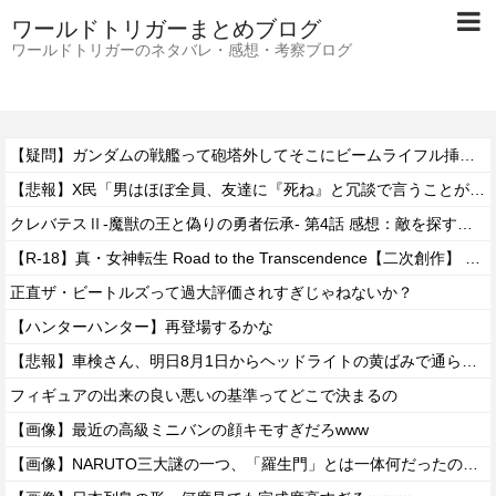
ワールドトリガーまとめブログ
ワールドトリガーのネタバレ・感想・考察ブログ
【疑問】ガンダムの戦艦って砲塔外してそこにビームライフル挿しといたらいいんじゃない？？？？
【悲報】X民「男はほぼ全員、友達に『死ね』と冗談で言うことがある」←これマジ？ｗｗｗｗ
クレバテスⅡ-魔獣の王と偽りの勇者伝承- 第4話 感想：敵を探すよりトアの書を餌に誘き出す作戦！
【R-18】真・女神転生 Road to the Transcendence【二次創作】 第２０話
正直ザ・ビートルズって過大評価されすぎじゃねないか？
【ハンターハンター】再登場するかな
【悲報】車検さん、明日8月1日からヘッドライトの黄ばみで通らなくなる模様…
フィギュアの出来の良い悪いの基準ってどこで決まるの
【画像】最近の高級ミニバンの顔キモすぎだろwww
【画像】NARUTO三大謎の一つ、「羅生門」とは一体何だったのか！？