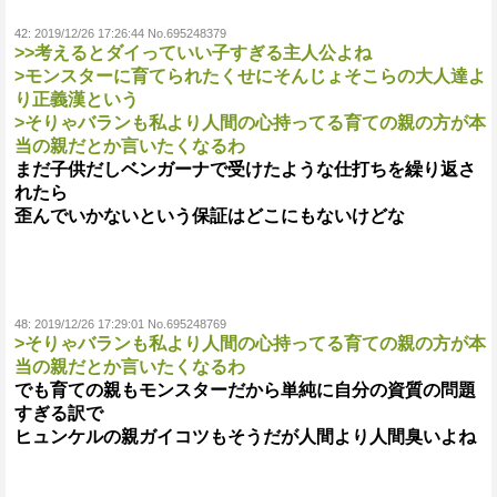
42:
2019/12/26 17:26:44 No.695248379
>>考えるとダイっていい子すぎる主人公よね
>モンスターに育てられたくせにそんじょそこらの大人達よ
り正義漢という
>そりゃバランも私より人間の心持ってる育ての親の方が本
当の親だとか言いたくなるわ
まだ子供だしベンガーナで受けたような仕打ちを繰り返さ
れたら
歪んでいかないという保証はどこにもないけどな
48:
2019/12/26 17:29:01 No.695248769
>そりゃバランも私より人間の心持ってる育ての親の方が本
当の親だとか言いたくなるわ
でも育ての親もモンスターだから単純に自分の資質の問題
すぎる訳で
ヒュンケルの親ガイコツもそうだが人間より人間臭いよね