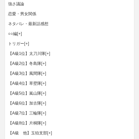
強さ議論
恋愛・男女関係
ネタバレ・最新話感想
○○編
[+]
トリガー
[+]
【A級1位】太刀川隊
[+]
【A級2位】冬島隊
[+]
【A級3位】風間隊
[+]
【A級4位】草壁隊
[+]
【A級5位】嵐山隊
[+]
【A級6位】加古隊
[+]
【A級7位】三輪隊
[+]
【A級8位】片桐隊
[+]
【A級 他】玉狛支部
[+]