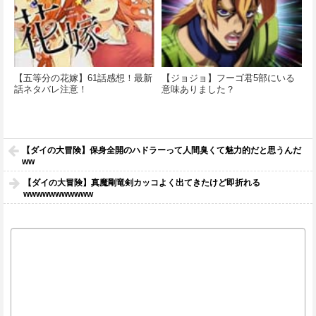
【五等分の花嫁】61話感想！最新
【ジョジョ】フーゴ君5部にいる
話ネタバレ注意！
意味ありました？
【ダイの大冒険】保身全開のハドラーって人間臭くて魅力的だと思うんだ
ww
【ダイの大冒険】真魔剛竜剣カッコよく出てきたけど即折れる
wwwwwwwwwww