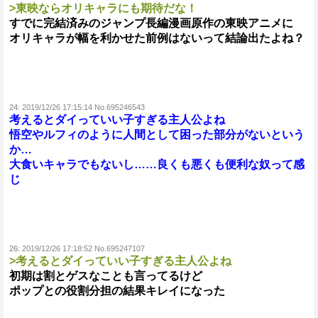
>東映ならオリキャラにも期待だな！
すでに完結済みのジャンプ長編漫画原作の東映アニメに
オリキャラが幅を利かせた前例はないって結論出たよね？
24:
2019/12/26 17:15:14 No.695246543
考えるとダイっていい子すぎる主人公よね
悟空やルフィのように人間として困った部分がないという
か…
大食いキャラでもないし……良くも悪くも便利な奴って感
じ
26:
2019/12/26 17:18:52 No.695247107
>考えるとダイっていい子すぎる主人公よね
初期は割とゲスなことも言ってるけど
ポップとの役割分担の結果キレイになった