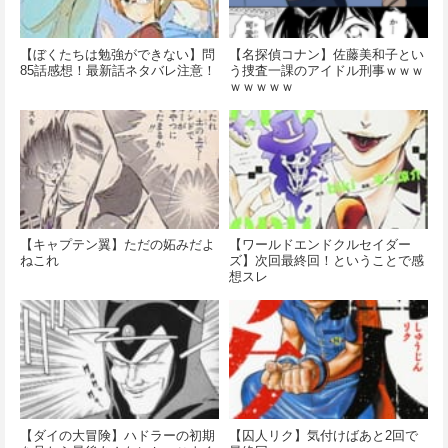
【ぼくたちは勉強ができない】問
【名探偵コナン】佐藤美和子とい
85話感想！最新話ネタバレ注意！
う捜査一課のアイドル刑事ｗｗｗ
ｗｗｗｗｗ
【キャプテン翼】ただの妬みだよ
【ワールドエンドクルセイダー
ねこれ
ズ】次回最終回！ということで感
想スレ
【ダイの大冒険】ハドラーの初期
【囚人リク】気付けばあと2回で