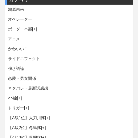
鳩原未来
オペレーター
ボーダー本部
[+]
アニメ
かわいい！
サイドエフェクト
強さ議論
恋愛・男女関係
ネタバレ・最新話感想
○○編
[+]
トリガー
[+]
【A級1位】太刀川隊
[+]
【A級2位】冬島隊
[+]
【A級3位】風間隊
[+]