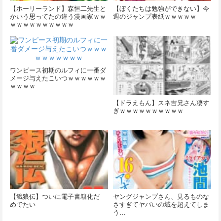
【ホーリーランド】森恒二先生と
【ぼくたちは勉強ができない】今
かいう思ってたの違う漫画家ｗｗ
週のジャンプ表紙ｗｗｗｗｗ
ｗｗｗｗｗｗｗｗｗｗ
ワンピース初期のルフィに一番ダ
メージ与えたこいつｗｗｗｗｗｗ
ｗｗｗｗ
【ドラえもん】スネ吉兄さん凄す
ぎｗｗｗｗｗｗｗｗｗｗ
【餓狼伝】ついに電子書籍化だ
ヤングジャンプさん、見るものな
めでたい
さすぎてヤバいの域を超えてしま
う…