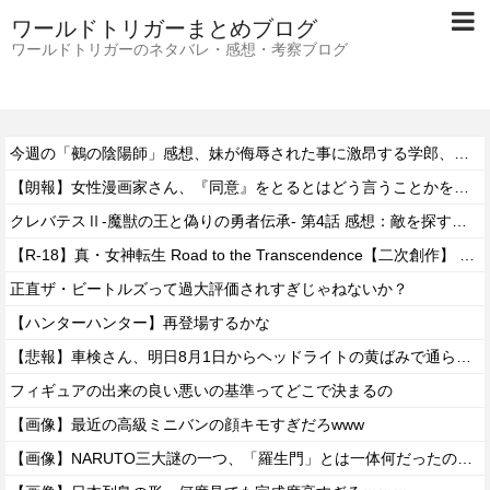
ワールドトリガーまとめブログ
ワールドトリガーのネタバレ・感想・考察ブログ
今週の「鵺の陰陽師」感想、妹が侮辱された事に激昂する学郎、また腕が吹っ飛んでしまう…【157話】
【朗報】女性漫画家さん、『同意』をとるとはどう言うことかを解説www
クレバテスⅡ-魔獣の王と偽りの勇者伝承- 第4話 感想：敵を探すよりトアの書を餌に誘き出す作戦！
【R-18】真・女神転生 Road to the Transcendence【二次創作】 第２０話
正直ザ・ビートルズって過大評価されすぎじゃねないか？
【ハンターハンター】再登場するかな
【悲報】車検さん、明日8月1日からヘッドライトの黄ばみで通らなくなる模様…
フィギュアの出来の良い悪いの基準ってどこで決まるの
【画像】最近の高級ミニバンの顔キモすぎだろwww
【画像】NARUTO三大謎の一つ、「羅生門」とは一体何だったのか！？