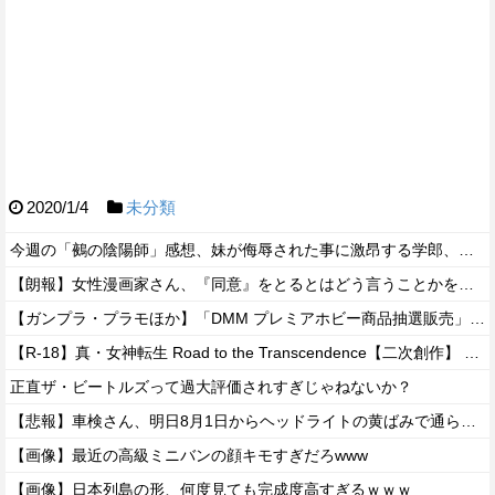
2020/1/4
未分類
今週の「鵺の陰陽師」感想、妹が侮辱された事に激昂する学郎、また腕が吹っ飛んでしまう…【157話】
【朗報】女性漫画家さん、『同意』をとるとはどう言うことかを解説www
【ガンプラ・プラモほか】「DMM プレミアホビー商品抽選販売」【本日開始！】
【R-18】真・女神転生 Road to the Transcendence【二次創作】 第２０話
正直ザ・ビートルズって過大評価されすぎじゃねないか？
【悲報】車検さん、明日8月1日からヘッドライトの黄ばみで通らなくなる模様…
【画像】最近の高級ミニバンの顔キモすぎだろwww
【画像】日本列島の形、何度見ても完成度高すぎるｗｗｗ