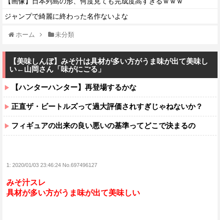
【画像】日本列島の形、何度見ても完成度高すぎるｗｗｗ
ジャンプで綺麗に終わった名作ないよな
ホーム
未分類
【美味しんぼ】みそ汁は具材が多い方がうま味が出て美味し
い←山岡さん「味がにごる」
【ハンターハンター】再登場するかな
正直ザ・ビートルズって過大評価されすぎじゃねないか？
フィギュアの出来の良い悪いの基準ってどこで決まるの
1:
2020/01/03 23:46:24 No.697496127
みそ汁スレ
具材が多い方がうま味が出て美味しい