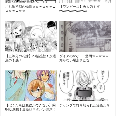
こち亀初期の物価ｗｗｗｗｗｗｗ
【ワンピース】魚人強すぎ
ｗｗｗｗｗｗ
wwwwwwwwwwww
【五等分の花嫁】23話感想！次週
ダイアのAで一二遊間ｗｗｗｗｗ
嵐の予感！
知らない場所きたな…
【ぼくたちは勉強ができない】問
ジャンプで打ち切られた漫画たち
84話感想！最新話ネタバレ注意！