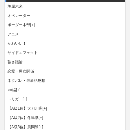
鳩原未来
オペレーター
ボーダー本部
[+]
アニメ
かわいい！
サイドエフェクト
強さ議論
恋愛・男女関係
ネタバレ・最新話感想
○○編
[+]
トリガー
[+]
【A級1位】太刀川隊
[+]
【A級2位】冬島隊
[+]
【A級3位】風間隊
[+]