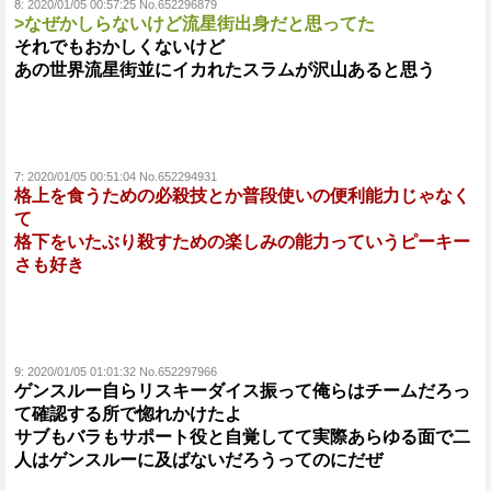
8:
2020/01/05 00:57:25 No.652296879
>なぜかしらないけど流星街出身だと思ってた
それでもおかしくないけど
あの世界流星街並にイカれたスラムが沢山あると思う
7:
2020/01/05 00:51:04 No.652294931
格上を食うための必殺技とか普段使いの便利能力じゃなく
て
格下をいたぶり殺すための楽しみの能力っていうピーキー
さも好き
9:
2020/01/05 01:01:32 No.652297966
ゲンスルー自らリスキーダイス振って俺らはチームだろっ
て確認する所で惚れかけたよ
サブもバラもサポート役と自覚してて実際あらゆる面で二
人はゲンスルーに及ばないだろうってのにだぜ