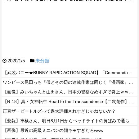
2020/1/5
未分類
【武装バニー★BUNNY RAPID ACTION SQUAD】「Commando・ベルカ」美少女可動フィギュア【明日発売】
ワンピース尾田っち「僕とその辺の連載作家は同じく『漫画家』と呼ばれるけど、それが不満で。」
【画像】みいちゃんと山田さん、日本の警察なめすぎで炎上ｗｗｗｗwｗｗｗｗｗｗｗｗｗ
【R-18】真・女神転生 Road to the Transcendence【二次創作】 第２０話
正直ザ・ビートルズって過大評価されすぎじゃねないか？
【悲報】車検さん、明日8月1日からヘッドライトの黄ばみで通らなくなる模様…
【画像】最近の高級ミニバンの顔キモすぎだろwww