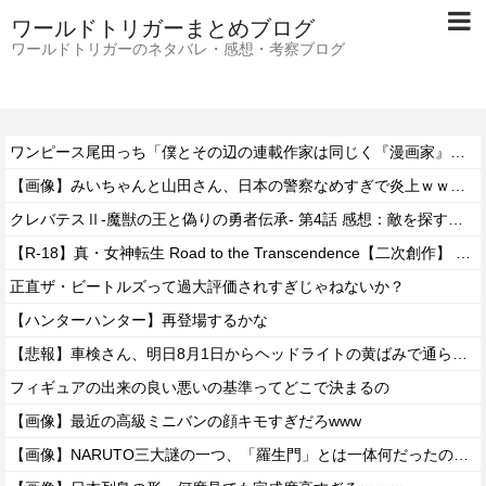
ワールドトリガーまとめブログ
ワールドトリガーのネタバレ・感想・考察ブログ
ワンピース尾田っち「僕とその辺の連載作家は同じく『漫画家』と呼ばれるけど、それが不満で。」
【画像】みいちゃんと山田さん、日本の警察なめすぎで炎上ｗｗｗｗwｗｗｗｗｗｗｗｗｗ
クレバテスⅡ-魔獣の王と偽りの勇者伝承- 第4話 感想：敵を探すよりトアの書を餌に誘き出す作戦！
【R-18】真・女神転生 Road to the Transcendence【二次創作】 第２０話
正直ザ・ビートルズって過大評価されすぎじゃねないか？
【ハンターハンター】再登場するかな
【悲報】車検さん、明日8月1日からヘッドライトの黄ばみで通らなくなる模様…
フィギュアの出来の良い悪いの基準ってどこで決まるの
【画像】最近の高級ミニバンの顔キモすぎだろwww
【画像】NARUTO三大謎の一つ、「羅生門」とは一体何だったのか！？