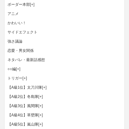
ボーダー本部
[+]
アニメ
かわいい！
サイドエフェクト
強さ議論
恋愛・男女関係
ネタバレ・最新話感想
○○編
[+]
トリガー
[+]
【A級1位】太刀川隊
[+]
【A級2位】冬島隊
[+]
【A級3位】風間隊
[+]
【A級4位】草壁隊
[+]
【A級5位】嵐山隊
[+]