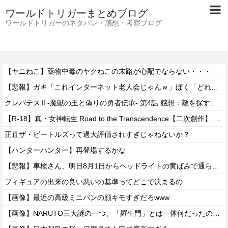
ワールドトリガーまとめブログ
ワールドトリガーのネタバレ・感想・考察ブログ
【ヤニねこ】薬物中毒のヤクねこの末路が心配でならない・・・
【悲報】ガキ「これインターネット老人会じゃんｗ」ぼく「どれどれ…」ガキ「ニコニコ！らきすた！ボカロ！」ぼく「はぁ…」
クレバテスⅡ-魔獣の王と偽りの勇者伝承- 第4話 感想：敵を探すよりトアの書を餌に誘き出す作戦！
【R-18】真・女神転生 Road to the Transcendence【二次創作】 第２０話
正直ザ・ビートルズって過大評価されすぎじゃねないか？
【ハンターハンター】再登場するかな
【悲報】車検さん、明日8月1日からヘッドライトの黄ばみで通らなくなる模様…
フィギュアの出来の良い悪いの基準ってどこで決まるの
【画像】最近の高級ミニバンの顔キモすぎだろwww
【画像】NARUTO三大謎の一つ、「羅生門」とは一体何だったのか！？