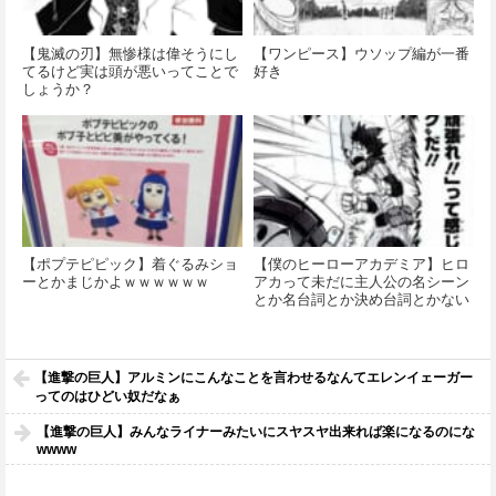
【鬼滅の刃】無惨様は偉そうにし
【ワンピース】ウソップ編が一番
てるけど実は頭が悪いってことで
好き
しょうか？
【ポプテピピック】着ぐるみショ
【僕のヒーローアカデミア】ヒロ
ーとかまじかよｗｗｗｗｗｗ
アカって未だに主人公の名シーン
とか名台詞とか決め台詞とかない
よね
【進撃の巨人】アルミンにこんなことを言わせるなんてエレンイェーガー
ってのはひどい奴だなぁ
【進撃の巨人】みんなライナーみたいにスヤスヤ出来れば楽になるのにな
wwww