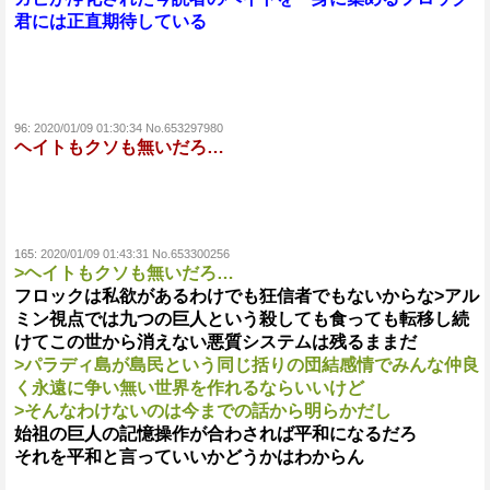
君には正直期待している
96:
2020/01/09 01:30:34 No.653297980
ヘイトもクソも無いだろ…
165:
2020/01/09 01:43:31 No.653300256
>ヘイトもクソも無いだろ…
フロックは私欲があるわけでも狂信者でもないからな>アル
ミン視点では九つの巨人という殺しても食っても転移し続
けてこの世から消えない悪質システムは残るままだ
>パラディ島が島民という同じ括りの団結感情でみんな仲良
く永遠に争い無い世界を作れるならいいけど
>そんなわけないのは今までの話から明らかだし
始祖の巨人の記憶操作が合わされば平和になるだろ
それを平和と言っていいかどうかはわからん