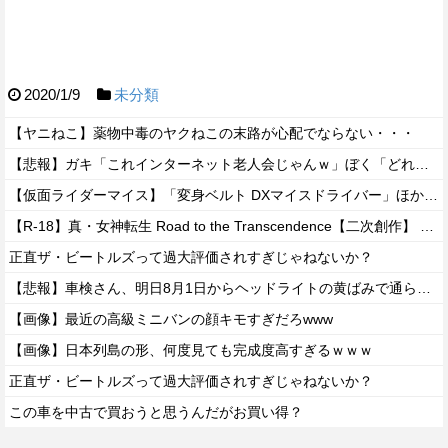
2020/1/9
未分類
【ヤニねこ】薬物中毒のヤクねこの末路が心配でならない・・・
【悲報】ガキ「これインターネット老人会じゃんｗ」ぼく「どれどれ…」ガキ「ニコニコ！らきすた！ボカロ！」ぼく「はぁ…」
【仮面ライダーマイス】「変身ベルト DXマイスドライバー」ほか予約開始【動画追加】
【R-18】真・女神転生 Road to the Transcendence【二次創作】 第２０話
正直ザ・ビートルズって過大評価されすぎじゃねないか？
【悲報】車検さん、明日8月1日からヘッドライトの黄ばみで通らなくなる模様…
【画像】最近の高級ミニバンの顔キモすぎだろwww
【画像】日本列島の形、何度見ても完成度高すぎるｗｗｗ
正直ザ・ビートルズって過大評価されすぎじゃねないか？
この車を中古で買おうと思うんだがお買い得？