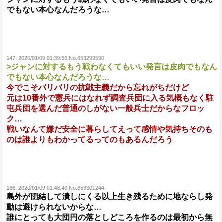
でもない本心なんだろうな…
147:
2020/01/09 01:39:55 No.653299590
>ジャンに対するもう戦わなくてもいい発言は皮肉でもなん
でもない本心なんだろうな…
今でこそバリバリの抗戦主義だから忘れがちだけど
元は10番外で憲兵にはなれず調査兵団に入る気概もなく駐
屯兵団を選んだ普通のしがない一般兵士だからなフロッ
ク…
戦いなんて嫌だ安全に暮らしてえって感情や気持ちそのも
のは誰よりもわかってるってのもあるんだろう
186:
2020/01/09 01:48:40 No.653301244
島外が団結して潰しにくる以上生き残るために地ならし発
動は避けられないからな…
誰にとっても大団円の落としどころを作るのは最初から無