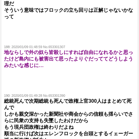
理だ
そういう意味ではフロックの立ち回りは正解じゃないかな
って
188:
2020/01/09 01:48:59 No.653301307
地ならしで外の奴ら皆殺しにすれば自由になれるかと思っ
たけど島内にも被害出て思ったよりぐだっててどうしよう
みたいな感じに…
190:
2020/01/09 01:49:28 No.653301390
総統死んで次期総統も死んで政権上官300人はまとめて死
んで
しかも親交深かった新聞社や商会からの信頼も揺らいでさ
らに民衆の支持も失墜したわけだから
もう現兵団政権は終わりだよね
順当に行けば次はエレンフロックを台頭とするイェーガー