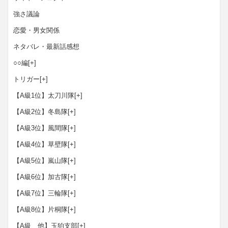
強さ議論
恋愛・男女関係
ネタバレ・最新話感想
○○編
[+]
トリガー
[+]
【A級1位】太刀川隊
[+]
【A級2位】冬島隊
[+]
【A級3位】風間隊
[+]
【A級4位】草壁隊
[+]
【A級5位】嵐山隊
[+]
【A級6位】加古隊
[+]
【A級7位】三輪隊
[+]
【A級8位】片桐隊
[+]
【A級 他】玉狛支部
[+]