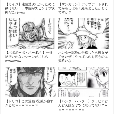
【カイジ】遠藤浩次わかったのに
【マンガワン】アップデートされ
動けない！←本編がスピンオフ状
てからしばらく経ちましたがどう
態だこれwww
ですか？
【ボボボーボ・ボーボボ 】一番
ハンター試験に合格したら彼女が
納得いかないシーンがこちら
できたぜ！やっぱものを言うのは
wwwwwww
資格だな！
【トリコ】この漫画3兄弟が強す
【ハンターハンター】クラピアど
ぎるなｗｗｗｗｗｗｗ
んどん嫌なヤツになってない？ｗ
ｗｗｗｗｗｗｗｗ