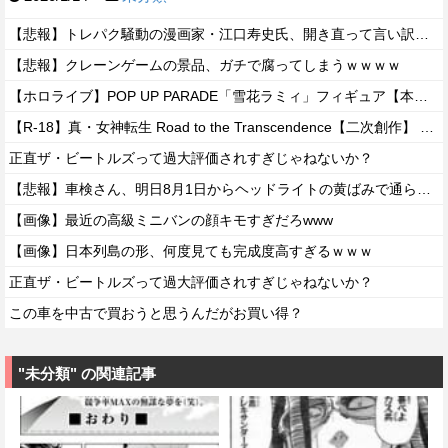
【悲報】トレパク騒動の漫画家・江口寿史氏、開き直って言い訳をしてしまう。また火に油を注いでて草ｗｗ
【悲報】クレーンゲームの景品、ガチで腐ってしまうｗｗｗｗ
【ホロライブ】POP UP PARADE「雪花ラミィ」フィギュア【本日発売】
【R-18】真・女神転生 Road to the Transcendence【二次創作】 第２０話
正直ザ・ビートルズって過大評価されすぎじゃねないか？
【悲報】車検さん、明日8月1日からヘッドライトの黄ばみで通らなくなる模様…
【画像】最近の高級ミニバンの顔キモすぎだろwww
【画像】日本列島の形、何度見ても完成度高すぎるｗｗｗ
正直ザ・ビートルズって過大評価されすぎじゃねないか？
この車を中古で買おうと思うんだがお買い得？
"未分類" の関連記事