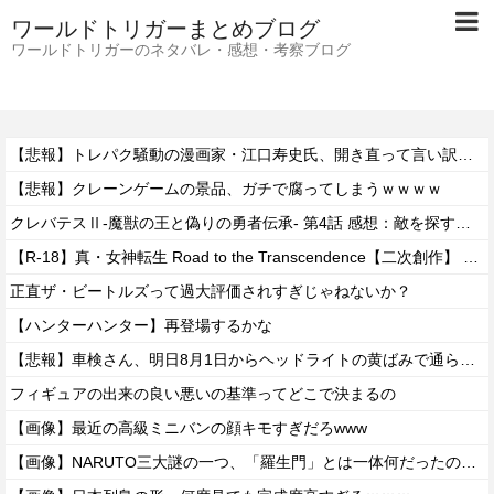
ワールドトリガーまとめブログ
ワールドトリガーのネタバレ・感想・考察ブログ
【悲報】トレパク騒動の漫画家・江口寿史氏、開き直って言い訳をしてしまう。また火に油を注いでて草ｗｗ
【悲報】クレーンゲームの景品、ガチで腐ってしまうｗｗｗｗ
クレバテスⅡ-魔獣の王と偽りの勇者伝承- 第4話 感想：敵を探すよりトアの書を餌に誘き出す作戦！
【R-18】真・女神転生 Road to the Transcendence【二次創作】 第２０話
正直ザ・ビートルズって過大評価されすぎじゃねないか？
【ハンターハンター】再登場するかな
【悲報】車検さん、明日8月1日からヘッドライトの黄ばみで通らなくなる模様…
フィギュアの出来の良い悪いの基準ってどこで決まるの
【画像】最近の高級ミニバンの顔キモすぎだろwww
【画像】NARUTO三大謎の一つ、「羅生門」とは一体何だったのか！？