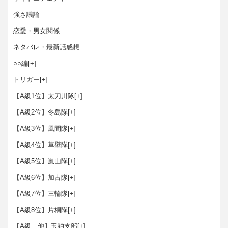
強さ議論
恋愛・男女関係
ネタバレ・最新話感想
○○編
[+]
トリガー
[+]
【A級1位】太刀川隊
[+]
【A級2位】冬島隊
[+]
【A級3位】風間隊
[+]
【A級4位】草壁隊
[+]
【A級5位】嵐山隊
[+]
【A級6位】加古隊
[+]
【A級7位】三輪隊
[+]
【A級8位】片桐隊
[+]
【A級 他】玉狛支部
[+]