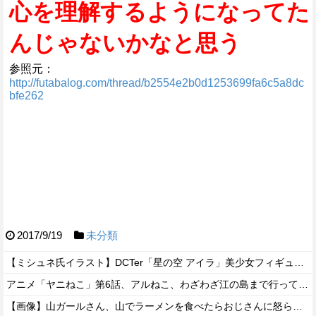
心を理解するようになってた
んじゃないかなと思う
参照元：
http://futabalog.com/thread/b2554e2b0d1253699fa6c5a8dc
bfe262
2017/9/19
未分類
【ミシュネ氏イラスト】DCTer「星の空 アイラ」美少女フィギュア【予約開始】
アニメ「ヤニねこ」第6話、アルねこ、わざわざ江の島まで行ってゲロを吐くｗｗｗｗ【感想】
【画像】山ガールさん、山でラーメンを食べたらおじさんに怒られるｗｗｗ