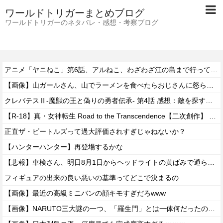
ワールドトリガーまとめブログ
ワールドトリガーのネタバレ・感想・考察ブログ
アニメ「ヤニねこ」第6話、アルねこ、わざわざ江の島まで行ってゲロを吐くｗｗｗｗ【感想】
【画像】山ガールさん、山でラーメンを食べたらおじさんに怒られるｗｗｗ
クレバテスⅡ-魔獣の王と偽りの勇者伝承- 第4話 感想：敵を探すよりトアの書を餌に誘き出す作戦！
【R-18】真・女神転生 Road to the Transcendence【二次創作】 第２０話
正直ザ・ビートルズって過大評価されすぎじゃねないか？
【ハンターハンター】再登場するかな
【悲報】車検さん、明日8月1日からヘッドライトの黄ばみで通らなくなる模様…
フィギュアの出来の良い悪いの基準ってどこで決まるの
【画像】最近の高級ミニバンの顔キモすぎだろwww
【画像】NARUTO三大謎の一つ、「羅生門」とは一体何だったのか！？