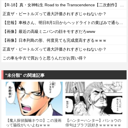
【R-18】真・女神転生 Road to the Transcendence【二次創作】 第２０話
正直ザ・ビートルズって過大評価されすぎじゃねないか？
【悲報】車検さん、明日8月1日からヘッドライトの黄ばみで通らなくなる模様…
【画像】最近の高級ミニバンの顔キモすぎだろwww
【画像】日本列島の形、何度見ても完成度高すぎるｗｗｗ
正直ザ・ビートルズって過大評価されすぎじゃねないか？
この車を中古で買おうと思うんだがお買い得？
"未分類" の関連記事
【魔人探偵脳噛ネウロ】この漫画
【ハンターハンター】バショウの
って脇役がいいよねｗｗｗ
俳句はブラフ説好きｗｗｗｗｗｗ