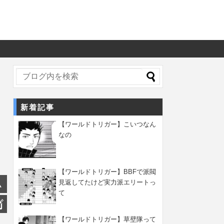
新着記事
【ワールドトリガー】こいつなん
なの
【ワールドトリガー】BBFで派閥
見返してたけど実力派エリートっ
て
【ワールドトリガー】草壁隊って