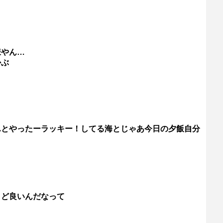
様やん…
かぶ
んとやったーラッキー！してる海とじゃあ今日の夕飯自分
うど良いんだなって