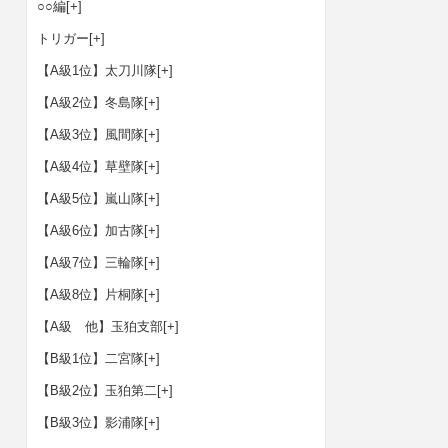
○○編
[+]
トリガー
[+]
【A級1位】太刀川隊
[+]
【A級2位】冬島隊
[+]
【A級3位】風間隊
[+]
【A級4位】草壁隊
[+]
【A級5位】嵐山隊
[+]
【A級6位】加古隊
[+]
【A級7位】三輪隊
[+]
【A級8位】片桐隊
[+]
【A級 他】玉狛支部
[+]
【B級1位】二宮隊
[+]
【B級2位】玉狛第二
[+]
【B級3位】影浦隊
[+]