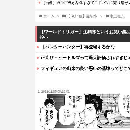
ホーム
【B級4位】生駒隊
水上敏志
【ワールドトリガー】生駒隊というお笑い集
ね…
【ハンターハンター】再登場するかな
正直ザ・ビートルズって過大評価されすぎじ
フィギュアの出来の良い悪いの基準ってどこ
1:
2021/11/05 09:10:01