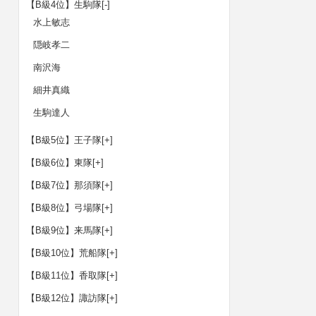
【B級4位】生駒隊
[-]
水上敏志
隠岐孝二
南沢海
細井真織
生駒達人
【B級5位】王子隊
[+]
【B級6位】東隊
[+]
【B級7位】那須隊
[+]
【B級8位】弓場隊
[+]
【B級9位】来馬隊
[+]
【B級10位】荒船隊
[+]
【B級11位】香取隊
[+]
【B級12位】諏訪隊
[+]