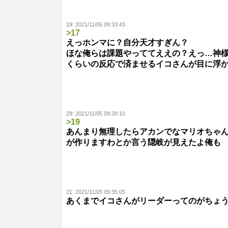
19:
2021/11/05 09:33:43
>17
えっホンマに？自分天才すぎん？
ほな俺らは課題やっててええの？えっ…神
くらいの反応で済ませるイコさんが目に浮
29:
2021/11/05 09:39:10
>19
あんまり無理したらアカンでなマリオちゃ
が作りますわとか言う隠岐が見えたよ俺も
21:
2021/11/05 09:35:05
あくまでイコさんがリーダーってのがちょ