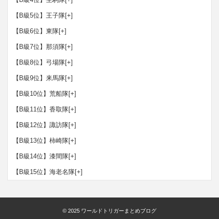
【B級5位】王子隊
[+]
【B級6位】東隊
[+]
【B級7位】那須隊
[+]
【B級8位】弓場隊
[+]
【B級9位】来馬隊
[+]
【B級10位】荒船隊
[+]
【B級11位】香取隊
[+]
【B級12位】諏訪隊
[+]
【B級13位】柿崎隊
[+]
【B級14位】漆間隊
[+]
【B級15位】海老名隊
[+]
© 2025
ワールドトリガーまとめブログ