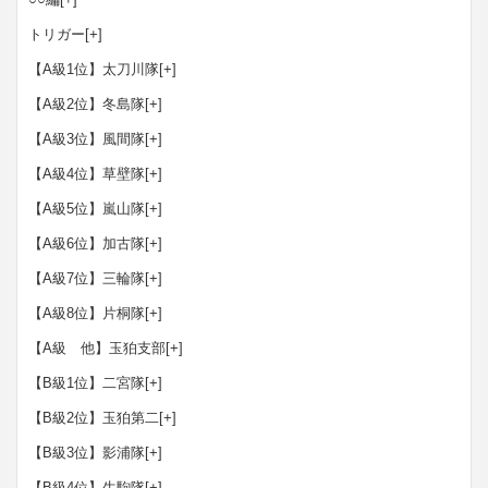
トリガー
[+]
【A級1位】太刀川隊
[+]
【A級2位】冬島隊
[+]
【A級3位】風間隊
[+]
【A級4位】草壁隊
[+]
【A級5位】嵐山隊
[+]
【A級6位】加古隊
[+]
【A級7位】三輪隊
[+]
【A級8位】片桐隊
[+]
【A級 他】玉狛支部
[+]
【B級1位】二宮隊
[+]
【B級2位】玉狛第二
[+]
【B級3位】影浦隊
[+]
【B級4位】生駒隊
[+]