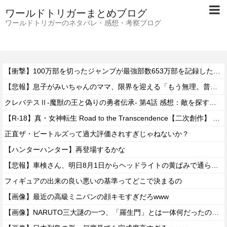
ワールドトリガーまとめブログ
ワールドトリガーのネタバレ・感想・考察ブログ
【衝撃】100万部を切ったジャンプが最強部数653万部を記録した時の週刊少年ジャンプの面子がヤバすぎる
【悲報】息子がみいちゃんのママ、限界を迎える「もう無理。普通の家庭を築きたい。普通の子育てをしたい。」
クレバテスⅡ-魔獣の王と偽りの勇者伝承- 第4話 感想：敵を探すよりトアの書を餌に誘き出す作戦！
【R-18】真・女神転生 Road to the Transcendence【二次創作】 第２０話
正直ザ・ビートルズって過大評価されすぎじゃねないか？
【ハンターハンター】再登場するかな
【悲報】車検さん、明日8月1日からヘッドライトの黄ばみで通らなくなる模様…
フィギュアの出来の良い悪いの基準ってどこで決まるの
【画像】最近の高級ミニバンの顔キモすぎだろwww
【画像】NARUTO三大謎の一つ、「羅生門」とは一体何だったのか！？