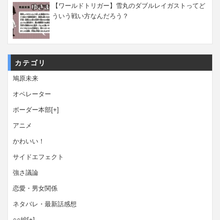
【ワールドトリガー】雪丸のダブルレイガストってど
ういう戦い方なんだろう？
カテゴリ
鳩原未来
オペレーター
ボーダー本部
[+]
アニメ
かわいい！
サイドエフェクト
強さ議論
恋愛・男女関係
ネタバレ・最新話感想
○○編
[+]