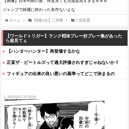
【画像】日本列島の形、何度見ても完成度高すぎるｗｗｗ
ジャンプで綺麗に終わった名作ないよな
ホーム
【B級1位】二宮隊
二宮匡貴
【ワールドトリガー】ランク戦珍プレー好プレー集があった
ら超見てぇ
【ハンターハンター】再登場するかな
正直ザ・ビートルズって過大評価されすぎじゃねないか？
フィギュアの出来の良い悪いの基準ってどこで決まるの
1:
2021/02/17 22:39:43