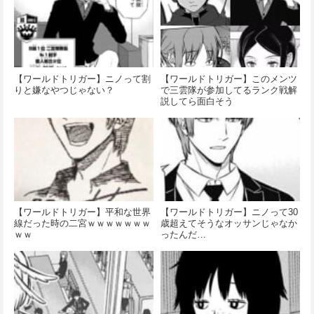
【ワールドトリガー】ニノって割
【ワールドトリガー】このメンツ
りと嫌なやつじゃない？
で三雲隊が参加してるランク戦解
説してら面白そう
【ワールドトリガー】平和な世界
【ワールドトリガー】ニノって30
線だった時の二宮ｗｗｗｗｗｗｗ
歳超えてそうなオッサンじゃなか
ｗｗ
ったんだ…