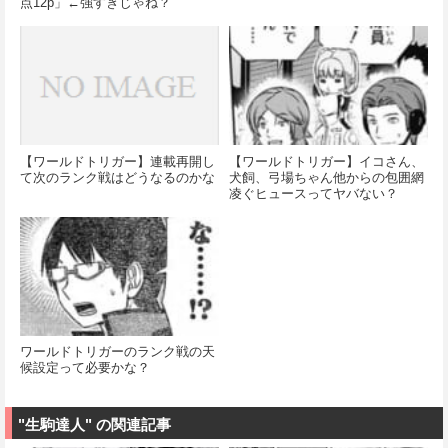
点12p」←強すぎじゃね？
【ワールドトリガー】連載再開し
【ワールドトリガー】イコさん、
て次のランク戦はどうなるのかな
犬飼、弓場ちゃん他からの包囲網
凌ぐヒュースってヤバない？
ワールドトリガーのランク戦の天
候設定って必要かな？
"生駒達人" の関連記事