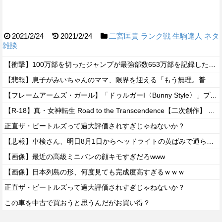
2021/2/24
2021/2/24
二宮匡貴
ランク戦
生駒達人
ネタ
雑談
【衝撃】100万部を切ったジャンプが最強部数653万部を記録した時の週刊少年ジャンプの面子がヤバすぎる
【悲報】息子がみいちゃんのママ、限界を迎える「もう無理。普通の家庭を築きたい。普通の子育てをしたい。」
【フレームアームズ・ガール】「ドゥルガーI〈Bunny Style〉」プラモデル【駿河屋 予約開始】
【R-18】真・女神転生 Road to the Transcendence【二次創作】 第２０話
正直ザ・ビートルズって過大評価されすぎじゃねないか？
【悲報】車検さん、明日8月1日からヘッドライトの黄ばみで通らなくなる模様…
【画像】最近の高級ミニバンの顔キモすぎだろwww
【画像】日本列島の形、何度見ても完成度高すぎるｗｗｗ
正直ザ・ビートルズって過大評価されすぎじゃねないか？
この車を中古で買おうと思うんだがお買い得？