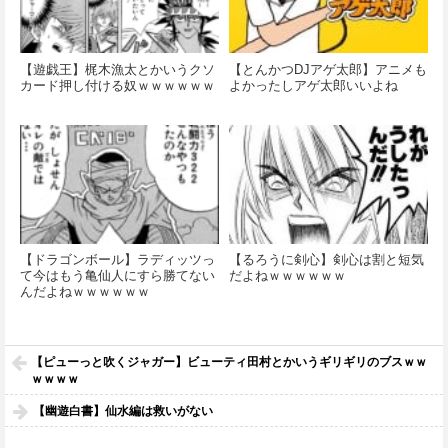
【遊戯王】梶木漁太とかいうクソ
【とんかつDJアゲ太郎】アニメも
カード押し付ける奴ｗｗｗｗｗｗ
よかったしアゲ太郎いいよね
【ドラゴンボール】ラディッツっ
【るろうに剣心】剣心は割と短気
て今はもう亀仙人にすら勝てない
だよねｗｗｗｗｗｗ
んだよねｗｗｗｗｗｗ
【ピューっと吹くジャガー】ビューティ田村とかいうギリギリのブスｗｗ
ｗｗｗｗ
【幽遊白書】仙水編は救いがない