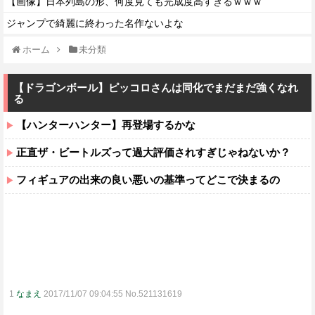
【画像】日本列島の形、何度見ても完成度高すぎるｗｗｗ
ジャンプで綺麗に終わった名作ないよな
ホーム
未分類
【ドラゴンボール】ピッコロさんは同化でまだまだ強くなれ
る
【ハンターハンター】再登場するかな
正直ザ・ビートルズって過大評価されすぎじゃねないか？
フィギュアの出来の良い悪いの基準ってどこで決まるの
1
なまえ
2017/11/07 09:04:55 No.521131619