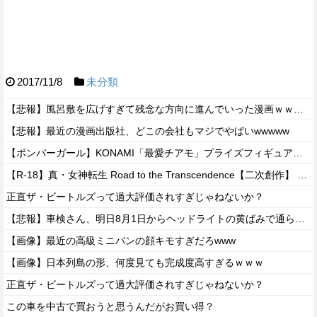
2017/11/8
未分類
【悲報】風呂敷を広げすぎて残念な方向に進んでいった漫画ｗｗｗｗｗ
【悲報】最近の漫画出版社、どこの会社もマジでやばいwwwww
【ボンバーガール】KONAMI「最愛チアモ」プライズフィギュア【彩色原型公開】
【R-18】真・女神転生 Road to the Transcendence【二次創作】 第２０話
正直ザ・ビートルズって過大評価されすぎじゃねないか？
【悲報】車検さん、明日8月1日からヘッドライトの黄ばみで通らなくなる模様…
【画像】最近の高級ミニバンの顔キモすぎだろwww
【画像】日本列島の形、何度見ても完成度高すぎるｗｗｗ
正直ザ・ビートルズって過大評価されすぎじゃねないか？
この車を中古で買おうと思うんだがお買い得？