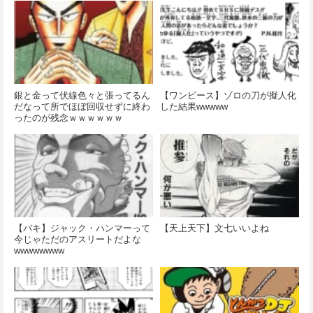
銀と金って伏線色々と張ってるん
【ワンピース】ゾロの刀が擬人化
だなって所でほぼ回収せずに終わ
した結果wwwww
ったのが残念ｗｗｗｗｗｗ
【バキ】ジャック・ハンマーって
【天上天下】文七いいよね
今じゃただのアスリートだよな
wwwwwwww