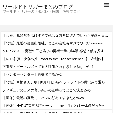
ワールドトリガーまとめブログ
ワールドトリガーのネタバレ・感想・考察ブログ
【悲報】風呂敷を広げすぎて残念な方向に進んでいった漫画ｗｗｗｗｗ
【悲報】最近の漫画出版社、どこの会社もマジでやばいwwwww
クレバテスⅡ-魔獣の王と偽りの勇者伝承- 第4話 感想：敵を探すよりトアの書を餌に誘き出す作戦！
【R-18】真・女神転生 Road to the Transcendence【二次創作】 第２０話
正直ザ・ビートルズって過大評価されすぎじゃねないか？
【ハンターハンター】再登場するかな
【悲報】車検さん、明日8月1日からヘッドライトの黄ばみで通らなくなる模様…
フィギュアの出来の良い悪いの基準ってどこで決まるの
【画像】最近の高級ミニバンの顔キモすぎだろwww
【画像】NARUTO三大謎の一つ、「羅生門」とは一体何だったのか！？