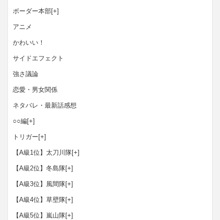
ボーダー本部
[+]
アニメ
かわいい！
サイドエフェクト
強さ議論
恋愛・男女関係
ネタバレ・最新話感想
○○編
[+]
トリガー
[+]
【A級1位】太刀川隊
[+]
【A級2位】冬島隊
[+]
【A級3位】風間隊
[+]
【A級4位】草壁隊
[+]
【A級5位】嵐山隊
[+]