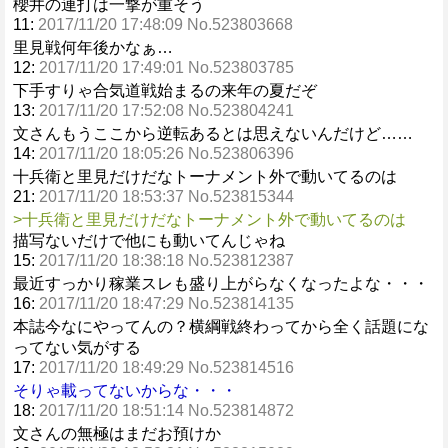
櫻井の連打は一撃が重そう
11:
2017/11/20 17:48:09 No.523803668
里見戦何年後かなぁ…
12:
2017/11/20 17:49:01 No.523803785
下手すりゃ合気道戦始まるの来年の夏だぞ
13:
2017/11/20 17:52:08 No.523804241
文さんもうここから逆転あるとは思えないんだけど……
14:
2017/11/20 18:05:26 No.523806396
十兵衛と里見だけだなトーナメント外で動いてるのは
21:
2017/11/20 18:53:37 No.523815344
>十兵衛と里見だけだなトーナメント外で動いてるのは
描写ないだけで他にも動いてんじゃね
15:
2017/11/20 18:38:18 No.523812387
最近すっかり稼業スレも盛り上がらなくなったよな・・・
16:
2017/11/20 18:47:29 No.523814135
本誌今なにやってんの？横綱戦終わってから全く話題にな
ってない気がする
17:
2017/11/20 18:49:29 No.523814516
そりゃ載ってないからな・・・
18:
2017/11/20 18:51:14 No.523814872
文さんの無極はまだお預けか