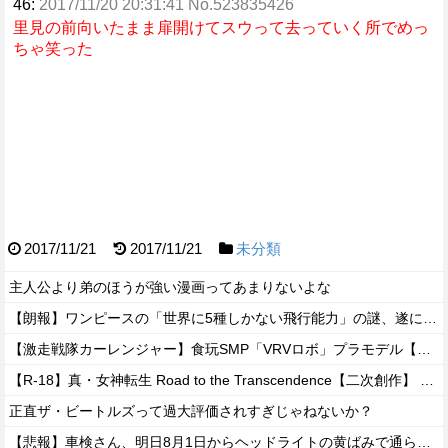
46:
2017/11/20 20:31:41 No.523835426
里見の前向いたまま扉開けてスウって去っていく所でめっ
ちゃ笑った
2017/11/21
2017/11/21
未分類
主人公より弟のほうが強い漫画ってあまりないよな
【朗報】ワンピースの「世界に5種しかない飛行能力」の謎、遂に解けるｗｗｗｗ
【激走戦隊カーレンジャー】食玩SMP「VRVロボ」プラモデル【プレバン限定で13時予約開始・ビクトレーラー商品化も決定】
【R-18】真・女神転生 Road to the Transcendence【二次創作】 第２０話
正直ザ・ビートルズって過大評価されすぎじゃねないか？
【悲報】車検さん、明日8月1日からヘッドライトの黄ばみで通らなくなる模様…