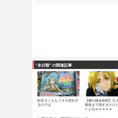
"未分類" の関連記事
転生モノももうネタ切れす
【鋼の錬金術師】主
るのでは
最後まで弱すぎだけ
いよねｗｗｗｗｗ