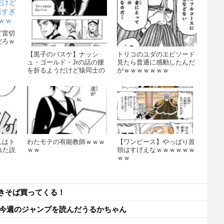
ど雷切
だろｗ
【黒子のバスケ】ナッシ
トリコのユダのエピソード
ュ・ゴールド・Jrの話の腰
見たら普通に感動したんだ
を折るようだけど猿同士の
がｗｗｗｗｗｗｗ
相撲メッチャ見たくない？
んはト
わたモテの有能教師ｗｗｗ
【ワンピース】やっぱり首
れた説
ｗｗ
領はすげえなｗｗｗｗｗｗ
ｗｗ
きそば買ってくる！
！今週のジャンプを読んだうるかちゃん