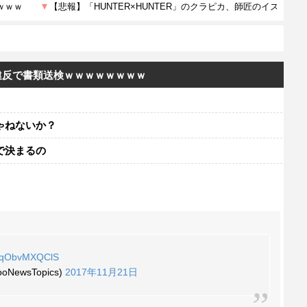
違反で書類送検ｗｗｗｗｗｗｗｗ
ゃねないか？
で決まるの
co/qObvMXQClS
ewsTopics)
2017年11月21日