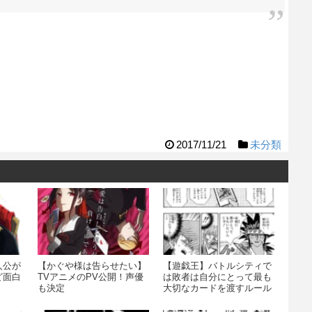
2017/11/21
未分類
人公が
【かぐや様は告らせたい】
【遊戯王】バトルシティで
ど面白
TVアニメのPV公開！声優
は敗者は自分にとって最も
も決定
大切なカードを渡すルール
じゃ！