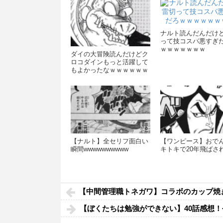
ナルト読んだんだけ
って技コスパ悪すぎ
ｗｗｗｗｗｗｗ
ダイの大冒険読んだけどク
ロコダインもっと活躍して
もよかったなｗｗｗｗｗｗ
ｗｗ
【ナルト】全セリフ面白い
【ワンピース】おで
瞬間wwwwwwwwww
キトキで20年飛ばさ
【中間管理職トネガワ】コラボのカップ焼
【ぼくたちは勉強ができない】40話感想