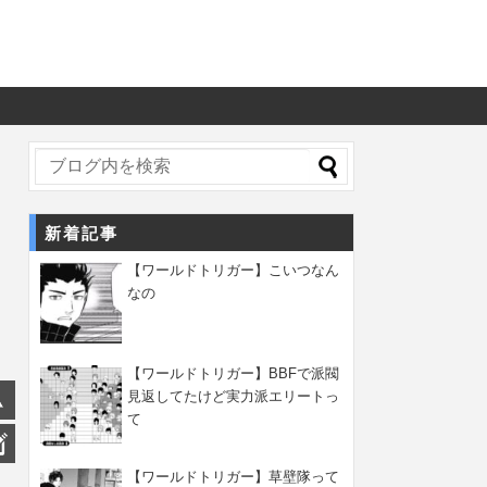
新着記事
【ワールドトリガー】こいつなん
なの
【ワールドトリガー】BBFで派閥
見返してたけど実力派エリートっ
て
【ワールドトリガー】草壁隊って