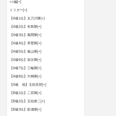
○○編
[+]
トリガー
[+]
【A級1位】太刀川隊
[+]
【A級2位】冬島隊
[+]
【A級3位】風間隊
[+]
【A級4位】草壁隊
[+]
【A級5位】嵐山隊
[+]
【A級6位】加古隊
[+]
【A級7位】三輪隊
[+]
【A級8位】片桐隊
[+]
【A級 他】玉狛支部
[+]
【B級1位】二宮隊
[+]
【B級2位】玉狛第二
[+]
【B級3位】影浦隊
[+]