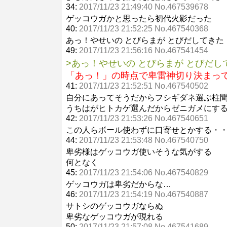
34:
2017/11/23 21:49:40 No.467539678
ゲッコウガかと思ったら初代火影だった
40:
2017/11/23 21:52:25 No.467540368
あっ！やせいの とびらまが とびだしてきた
49:
2017/11/23 21:56:16 No.467541454
>あっ！やせいの とびらまが とびだし
「あっ！」の時点で卑雷神切り決まっ
41:
2017/11/23 21:52:51 No.467540502
自分にあってそうだからフシギダネ選ぶ柱
うちはがヒトカゲ選んだからゼニガメにす
42:
2017/11/23 21:53:26 No.467540651
この人らボール使わずに口寄せとかする・
44:
2017/11/23 21:53:48 No.467540750
卑劣様はゲッコウガ使いそうな気がする
何となく
45:
2017/11/23 21:54:06 No.467540829
ゲッコウガは卑劣だからな…
46:
2017/11/23 21:54:19 No.467540887
サトシのゲッコウガならぬ
卑劣なゲッコウガが現れる
50:
2017/11/23 21:57:08 No.467541689