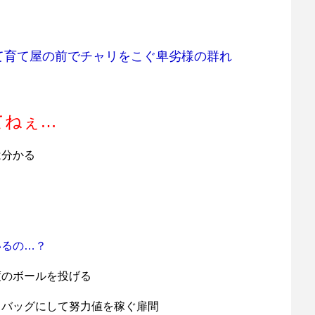
て育て屋の前でチャリをこぐ卑劣様の群れ
てねぇ…
は分かる
いるの…？
度のボールを投げる
ドバッグにして努力値を稼ぐ扉間