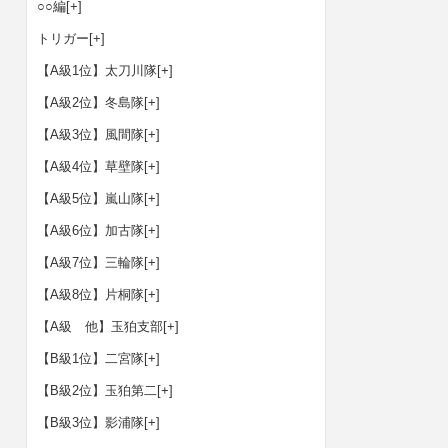
○○編
[+]
トリガー
[+]
【A級1位】太刀川隊
[+]
【A級2位】冬島隊
[+]
【A級3位】風間隊
[+]
【A級4位】草壁隊
[+]
【A級5位】嵐山隊
[+]
【A級6位】加古隊
[+]
【A級7位】三輪隊
[+]
【A級8位】片桐隊
[+]
【A級 他】玉狛支部
[+]
【B級1位】二宮隊
[+]
【B級2位】玉狛第二
[+]
【B級3位】影浦隊
[+]