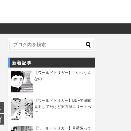
新着記事
【ワールドトリガー】こいつなん
なの
【ワールドトリガー】BBFで派閥
見返してたけど実力派エリートっ
て
【ワールドトリガー】草壁隊って