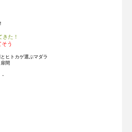
！
てきた！
てそう
間とヒトカゲ選ぶマダラ
る扉間
・・