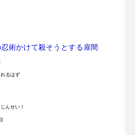
の忍術かけて殺そうとする扉間
劣
くれるはず
うじんせい！
目