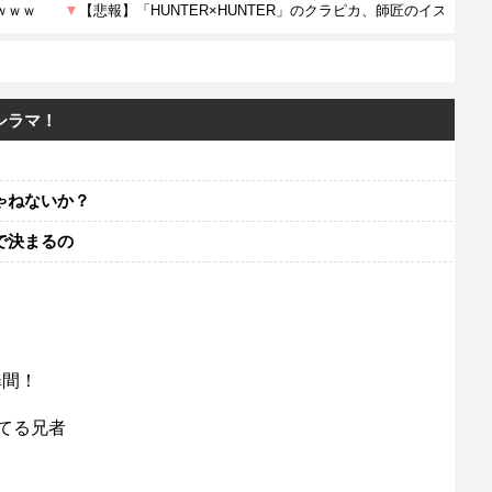
シラマ！
ゃねないか？
で決まるの
扉間！
てる兄者