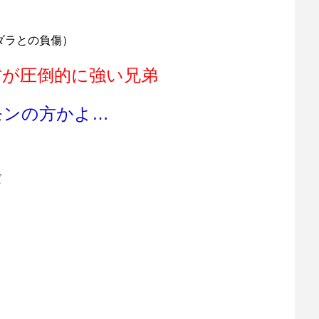
ダラとの負傷）
方が圧倒的に強い兄弟
モンの方かよ…
だ