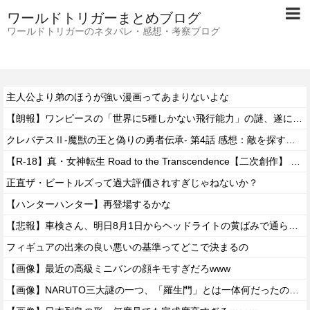
ワールドトリガーまとめブログ
ワールドトリガーのネタバレ・感想・考察ブログ
主人公より弟のほうが強い漫画ってあまりないよな
【朗報】ワンピースの「世界に5種しかない飛行能力」の謎、遂に解けるｗｗｗｗ
クレバテスⅡ-魔獣の王と偽りの勇者伝承- 第4話 感想：敵を探すよりトアの書を餌に誘き出す作戦！
【R-18】真・女神転生 Road to the Transcendence【二次創作】 第２０話
正直ザ・ビートルズって過大評価されすぎじゃねないか？
【ハンターハンター】再登場するかな
【悲報】車検さん、明日8月1日からヘッドライトの黄ばみで通らなくなる模様…
フィギュアの出来の良い悪いの基準ってどこで決まるの
【画像】最近の高級ミニバンの顔キモすぎだろwww
【画像】NARUTO三大謎の一つ、「羅生門」とは一体何だったのか！？