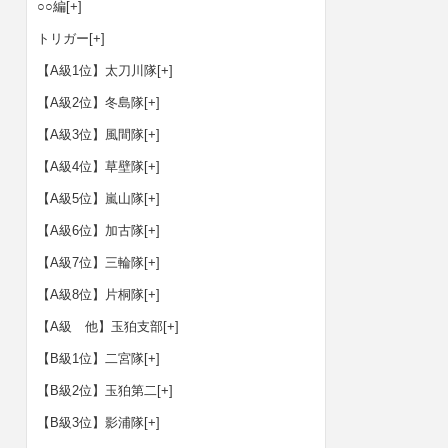
○○編
[+]
トリガー
[+]
【A級1位】太刀川隊
[+]
【A級2位】冬島隊
[+]
【A級3位】風間隊
[+]
【A級4位】草壁隊
[+]
【A級5位】嵐山隊
[+]
【A級6位】加古隊
[+]
【A級7位】三輪隊
[+]
【A級8位】片桐隊
[+]
【A級 他】玉狛支部
[+]
【B級1位】二宮隊
[+]
【B級2位】玉狛第二
[+]
【B級3位】影浦隊
[+]