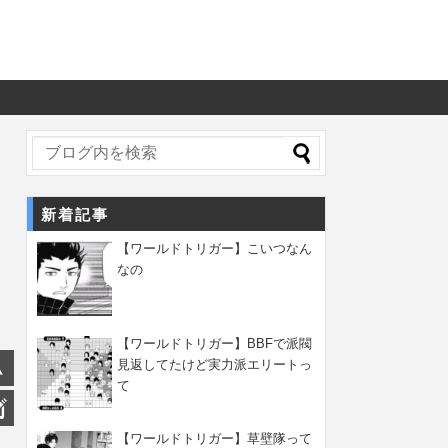
新着記事
【ワールドトリガー】こいつなん
なの
【ワールドトリガー】BBFで派閥
見返してたけど実力派エリートっ
て
【ワールドトリガー】草壁隊って