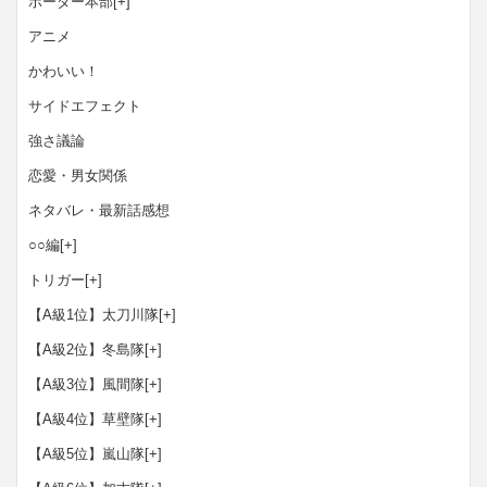
ボーダー本部
[+]
アニメ
かわいい！
サイドエフェクト
強さ議論
恋愛・男女関係
ネタバレ・最新話感想
○○編
[+]
トリガー
[+]
【A級1位】太刀川隊
[+]
【A級2位】冬島隊
[+]
【A級3位】風間隊
[+]
【A級4位】草壁隊
[+]
【A級5位】嵐山隊
[+]