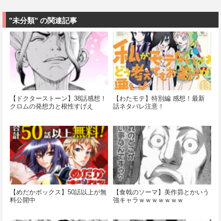
"未分類" の関連記事
【ドクターストーン】38話感想！
【わたモテ】特別編 感想！最新
クロムの発想力と根性すげえ
話ネタバレ注意！
【めだかボックス】50話以上が無
【食戟のソーマ】美作昴とかいう
料公開中
強キャラｗｗｗｗｗｗｗ