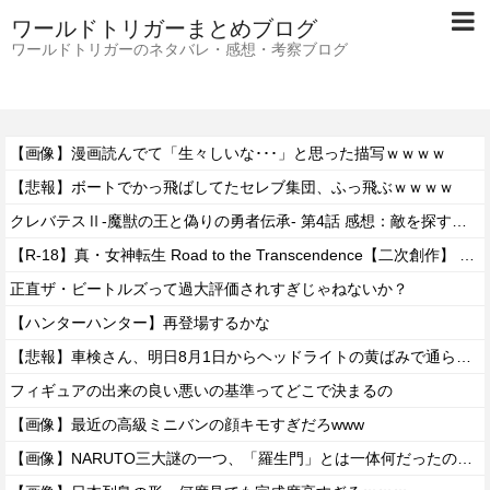
ワールドトリガーまとめブログ
ワールドトリガーのネタバレ・感想・考察ブログ
【画像】漫画読んでて「生々しいな･･･」と思った描写ｗｗｗｗ
【悲報】ボートでかっ飛ばしてたセレブ集団、ふっ飛ぶｗｗｗｗ
クレバテスⅡ-魔獣の王と偽りの勇者伝承- 第4話 感想：敵を探すよりトアの書を餌に誘き出す作戦！
【R-18】真・女神転生 Road to the Transcendence【二次創作】 第２０話
正直ザ・ビートルズって過大評価されすぎじゃねないか？
【ハンターハンター】再登場するかな
【悲報】車検さん、明日8月1日からヘッドライトの黄ばみで通らなくなる模様…
フィギュアの出来の良い悪いの基準ってどこで決まるの
【画像】最近の高級ミニバンの顔キモすぎだろwww
【画像】NARUTO三大謎の一つ、「羅生門」とは一体何だったのか！？