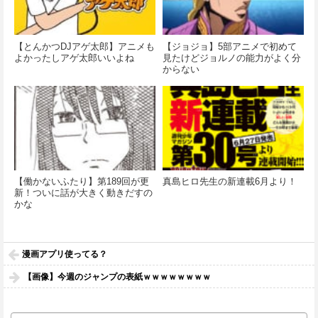
【とんかつDJアゲ太郎】アニメも
【ジョジョ】5部アニメで初めて
よかったしアゲ太郎いいよね
見たけどジョルノの能力がよく分
からない
【働かないふたり】第189回が更
真島ヒロ先生の新連載6月より！
新！ついに話が大きく動きだすの
かな
漫画アプリ使ってる？
【画像】今週のジャンプの表紙ｗｗｗｗｗｗｗｗ