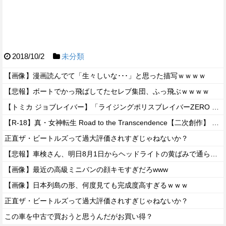
2018/10/2
未分類
【画像】漫画読んでて「生々しいな･･･」と思った描写ｗｗｗｗ
【悲報】ボートでかっ飛ばしてたセレブ集団、ふっ飛ぶｗｗｗｗ
【トミカ ジョブレイバー】「ライジングポリスブレイバーZERO デカライドアーマー 黒バイDXセット」【本日発売】
【R-18】真・女神転生 Road to the Transcendence【二次創作】 第２０話
正直ザ・ビートルズって過大評価されすぎじゃねないか？
【悲報】車検さん、明日8月1日からヘッドライトの黄ばみで通らなくなる模様…
【画像】最近の高級ミニバンの顔キモすぎだろwww
【画像】日本列島の形、何度見ても完成度高すぎるｗｗｗ
正直ザ・ビートルズって過大評価されすぎじゃねないか？
この車を中古で買おうと思うんだがお買い得？