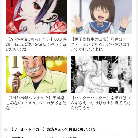
【かぐや様は告らせたい】80話感
【男子高校生の日常】羽原はアー
想！石上の思いを汲んでやってる
クデーモンであることを除けばす
のいいよね
ごくかわいいよね
【1日外出録ハンチョウ】毎週楽
【ハンターハンター】ネテロはコ
しみなのについにペリカが尽きた
ムギさえいなけりゃ王に勝ててた
な・・・
んだろうか
【ワールドトリガー】諏訪さんって何気に強いよね