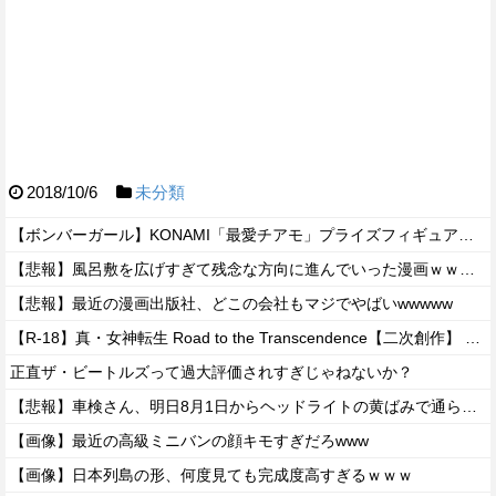
2018/10/6
未分類
【ボンバーガール】KONAMI「最愛チアモ」プライズフィギュア【彩色原型公開】
【悲報】風呂敷を広げすぎて残念な方向に進んでいった漫画ｗｗｗｗｗ
【悲報】最近の漫画出版社、どこの会社もマジでやばいwwwww
【R-18】真・女神転生 Road to the Transcendence【二次創作】 第２０話
正直ザ・ビートルズって過大評価されすぎじゃねないか？
【悲報】車検さん、明日8月1日からヘッドライトの黄ばみで通らなくなる模様…
【画像】最近の高級ミニバンの顔キモすぎだろwww
【画像】日本列島の形、何度見ても完成度高すぎるｗｗｗ