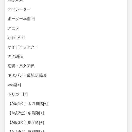
オペレーター
ボーダー本部
[+]
アニメ
かわいい！
サイドエフェクト
強さ議論
恋愛・男女関係
ネタバレ・最新話感想
○○編
[+]
トリガー
[+]
【A級1位】太刀川隊
[+]
【A級2位】冬島隊
[+]
【A級3位】風間隊
[+]
【A級4位】草壁隊
[+]