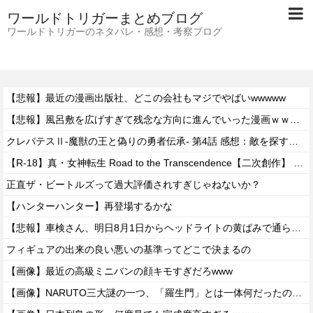
ワールドトリガーまとめブログ
ワールドトリガーのネタバレ・感想・考察ブログ
【悲報】最近の漫画出版社、どこの会社もマジでやばいwwwww
【悲報】風呂敷を広げすぎて残念な方向に進んでいった漫画ｗｗｗｗｗ
クレバテスⅡ-魔獣の王と偽りの勇者伝承- 第4話 感想：敵を探すよりトアの書を餌に誘き出す作戦！
【R-18】真・女神転生 Road to the Transcendence【二次創作】 第２０話
正直ザ・ビートルズって過大評価されすぎじゃねないか？
【ハンターハンター】再登場するかな
【悲報】車検さん、明日8月1日からヘッドライトの黄ばみで通らなくなる模様…
フィギュアの出来の良い悪いの基準ってどこで決まるの
【画像】最近の高級ミニバンの顔キモすぎだろwww
【画像】NARUTO三大謎の一つ、「羅生門」とは一体何だったのか！？