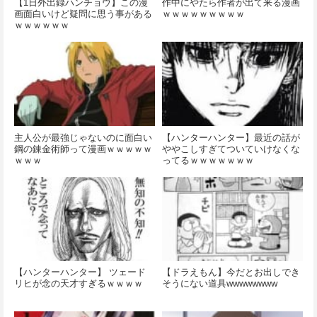
【1日外出録ハンチョウ】この漫
作中にやたら作者が出て来る漫画
画面白いけど疑問に思う事がある
ｗｗｗｗｗｗｗｗｗ
ｗｗｗｗｗｗ
主人公が最強じゃないのに面白い
【ハンターハンター】最近の話が
鋼の錬金術師って漫画ｗｗｗｗｗ
ややこしすぎてついていけなくな
ｗｗｗ
ってるｗｗｗｗｗｗｗ
【ハンターハンター】 ツェード
【ドラえもん】今だとお出しでき
リヒが念の天才すぎるｗｗｗｗ
そうにない道具wwwwwwww