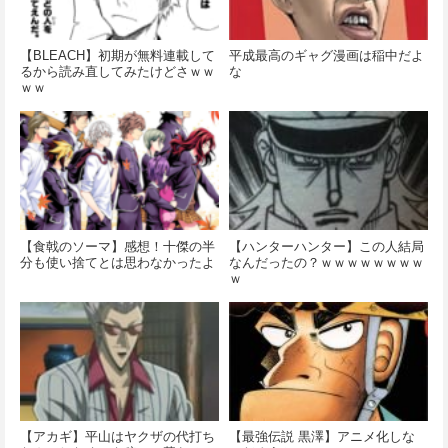
【BLEACH】初期が無料連載して
平成最高のギャグ漫画は稲中だよ
るから読み直してみたけどさｗｗ
な
ｗｗ
【食戟のソーマ】感想！十傑の半
【ハンターハンター】この人結局
分も使い捨てとは思わなかったよ
なんだったの？ｗｗｗｗｗｗｗｗ
ｗ
【アカギ】平山はヤクザの代打ち
【最強伝説 黒澤】アニメ化しな