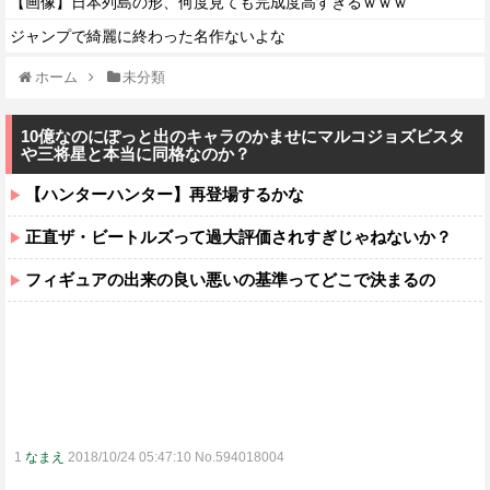
【画像】日本列島の形、何度見ても完成度高すぎるｗｗｗ
ジャンプで綺麗に終わった名作ないよな
ホーム
未分類
10億なのにぽっと出のキャラのかませにマルコジョズビスタ
や三将星と本当に同格なのか？
【ハンターハンター】再登場するかな
正直ザ・ビートルズって過大評価されすぎじゃねないか？
フィギュアの出来の良い悪いの基準ってどこで決まるの
1
なまえ
2018/10/24 05:47:10 No.594018004