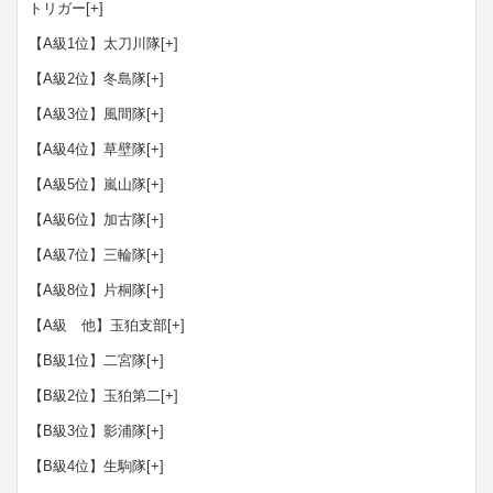
トリガー
[+]
【A級1位】太刀川隊
[+]
【A級2位】冬島隊
[+]
【A級3位】風間隊
[+]
【A級4位】草壁隊
[+]
【A級5位】嵐山隊
[+]
【A級6位】加古隊
[+]
【A級7位】三輪隊
[+]
【A級8位】片桐隊
[+]
【A級 他】玉狛支部
[+]
【B級1位】二宮隊
[+]
【B級2位】玉狛第二
[+]
【B級3位】影浦隊
[+]
【B級4位】生駒隊
[+]