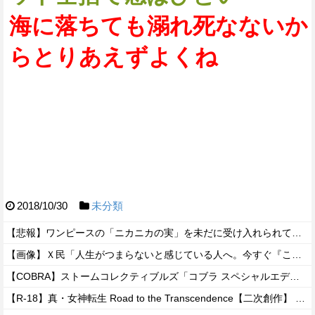
海に落ちても溺れ死なないか
らとりあえずよくね
2018/10/30
未分類
【悲報】ワンピースの「ニカニカの実」を未だに受け入れられてない奴ｗｗｗｗｗ
【画像】Ｘ民「人生がつまらないと感じている人へ。今すぐ『これ』をやってください。」6.9万いいね
【COBRA】ストームコレクティブルズ「コブラ スペシャルエディション」アクションフィギュア【予約開始】
【R-18】真・女神転生 Road to the Transcendence【二次創作】 第２０話