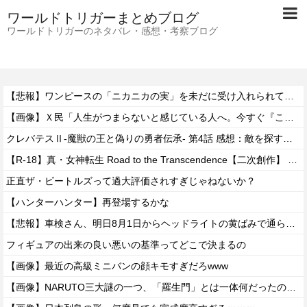
ワールドトリガーまとめブログ
ワールドトリガーのネタバレ・感想・考察ブログ
【悲報】ワンピースの「ニカニカの実」を未だに受け入れられてない奴ｗｗｗｗｗ
【画像】Ｘ民「人生がつまらないと感じている人へ。今すぐ『これ』をやってください。」6.9万いいね
クレバテスⅡ-魔獣の王と偽りの勇者伝承- 第4話 感想：敵を探すよりトアの書を餌に誘き出す作戦！
【R-18】真・女神転生 Road to the Transcendence【二次創作】 第２０話
正直ザ・ビートルズって過大評価されすぎじゃねないか？
【ハンターハンター】再登場するかな
【悲報】車検さん、明日8月1日からヘッドライトの黄ばみで通らなくなる模様…
フィギュアの出来の良い悪いの基準ってどこで決まるの
【画像】最近の高級ミニバンの顔キモすぎだろwww
【画像】NARUTO三大謎の一つ、「羅生門」とは一体何だったのか！？