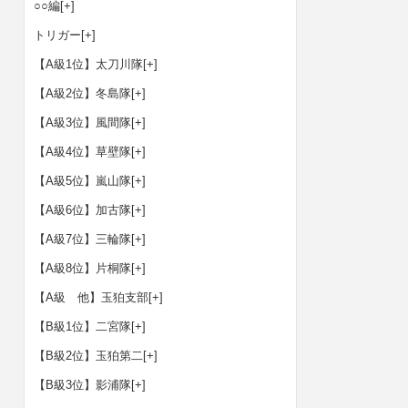
○○編
[+]
トリガー
[+]
【A級1位】太刀川隊
[+]
【A級2位】冬島隊
[+]
【A級3位】風間隊
[+]
【A級4位】草壁隊
[+]
【A級5位】嵐山隊
[+]
【A級6位】加古隊
[+]
【A級7位】三輪隊
[+]
【A級8位】片桐隊
[+]
【A級 他】玉狛支部
[+]
【B級1位】二宮隊
[+]
【B級2位】玉狛第二
[+]
【B級3位】影浦隊
[+]