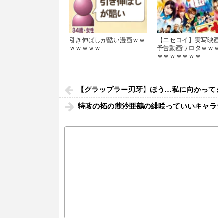
引き伸ばしが酷い漫画ｗｗ
【ニセコイ】実写映
ｗｗｗｗｗ
予告動画ワロタｗｗ
ｗｗｗｗｗｗｗ
【グラップラー刃牙】ほう…私に向かって
特攻の拓の麓沙亜鵺の緋咲っていいキャラ