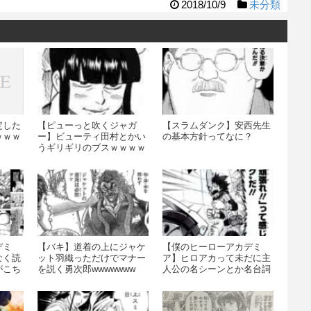
2018/10/9
未分類
定した
【ピューっと吹くジャガ
【スラムダンク】安西先生
ｗｗｗ
ー】ビューティ田村とかい
の基本方針ってなに？
うギリギリのブスｗｗｗｗ
ｗｗ
デミ
【バキ】道着の上にジャケ
【僕のヒーローアカデミ
なく読
ット羽織っただけでマナー
ア】ヒロアカって未だに主
がこち
を説く勇次郎wwwwwww
人公の名シーンとか名台詞
とか決め台詞とかないよね