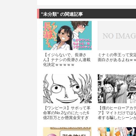
"未分類" の関連記事
【イジらないで、長瀞さ
ミナミの帝王って安
ん】ナナシの長瀞さん連載
面白さがあるよねｗ
化決定ｗｗｗｗｗ
【ワンピース】サボって革
【僕のヒーローアカ
命軍のNo.2なのにたった6
ア】マイトだけでは
億2百万とか懸賞金安すぎ
者する騙したシーン
だろｗｗｗｗ
ら