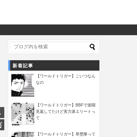
新着記事
【ワールドトリガー】こいつなん
なの
【ワールドトリガー】BBFで派閥
見返してたけど実力派エリートっ
て
【ワールドトリガー】草壁隊って