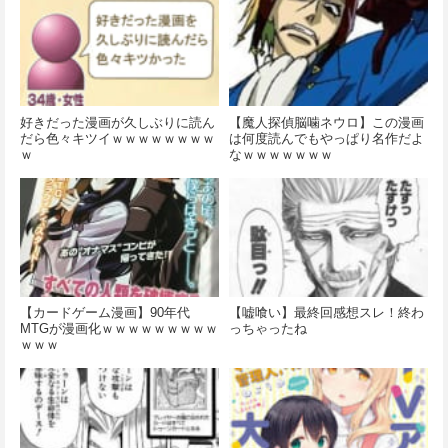
好きだった漫画が久しぶりに読ん
【魔人探偵脳噛ネウロ】この漫画
だら色々キツイｗｗｗｗｗｗｗｗ
は何度読んでもやっぱり名作だよ
ｗ
なｗｗｗｗｗｗｗ
【カードゲーム漫画】90年代
【嘘喰い】最終回感想スレ！終わ
MTGが漫画化ｗｗｗｗｗｗｗｗｗ
っちゃったね
ｗｗｗ