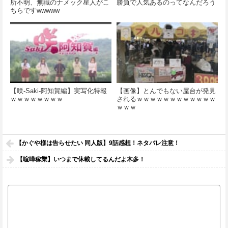
所不明、無職のナメック星人がこ
勝負で人気あるのってなんだろう
ちらですwwwww
【咲-Saki-阿知賀編】実写化特報
【画像】とんでもない屋台が発見
ｗｗｗｗｗｗｗｗ
されるｗｗｗｗｗｗｗｗｗｗｗｗ
ｗｗｗ
【かぐや様は告らせたい 同人版】9話感想！ネタバレ注意！
【喧嘩稼業】いつまで休載してるんだよ木多！