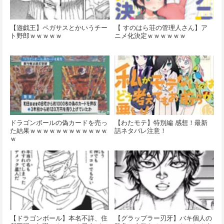
【遊戯王】ペガサスとかいうチー
【 すのはら荘の管理人さん】ア
ト野郎ｗｗｗｗｗ
ニメ化決定ｗｗｗｗｗｗ
ドラゴンボールの偽カードを売っ
【わたモテ】特別編 感想！最新
た結果ｗｗｗｗｗｗｗｗｗｗｗｗ
話ネタバレ注意！
ｗ
【ドラゴンボール】本名不詳、住
【グラップラー刃牙】バキ個人の