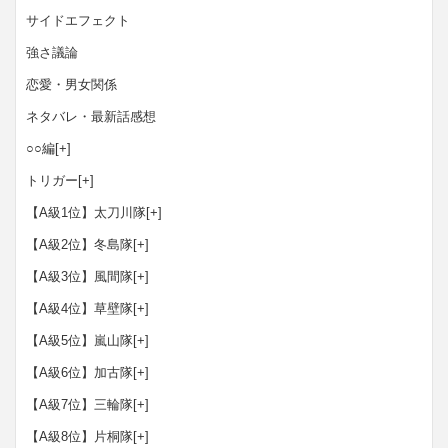
サイドエフェクト
強さ議論
恋愛・男女関係
ネタバレ・最新話感想
○○編
[+]
トリガー
[+]
【A級1位】太刀川隊
[+]
【A級2位】冬島隊
[+]
【A級3位】風間隊
[+]
【A級4位】草壁隊
[+]
【A級5位】嵐山隊
[+]
【A級6位】加古隊
[+]
【A級7位】三輪隊
[+]
【A級8位】片桐隊
[+]