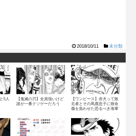
2018/10/11
未分類
と5人
【鬼滅の刃】全員強いけど
【ワンピース】赤犬って敗
誰が一番クソゲーだろう
北者とその馬鹿息子に致命
傷を負わせた恐るべき海軍
の最高戦力の1人