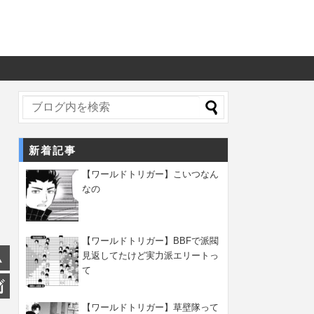
新着記事
【ワールドトリガー】こいつなん
なの
【ワールドトリガー】BBFで派閥
見返してたけど実力派エリートっ
て
【ワールドトリガー】草壁隊って