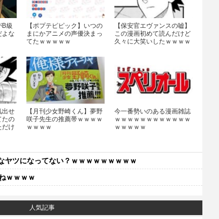
がB級
【ポプテピピック】いつの
【保安官エヴァンスの嘘】
だよな
まにかアニメの声優決まっ
この漫画初めて読んだけど
てたｗｗｗｗｗ
久々に大笑いしたｗｗｗｗ
ｗｗｗｗ
気出せ
【月刊少女野崎くん】夢野
今一番勢いのある漫画雑誌
てたの
咲子先生の推薦帯ｗｗｗｗ
ｗｗｗｗｗｗｗｗｗｗｗｗ
ただけ
ｗｗｗｗ
ｗｗｗｗｗ
なヤツになってない？ｗｗｗｗｗｗｗｗｗ
ねｗｗｗｗ
人気記事