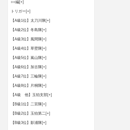
○○編
[+]
トリガー
[+]
【A級1位】太刀川隊
[+]
【A級2位】冬島隊
[+]
【A級3位】風間隊
[+]
【A級4位】草壁隊
[+]
【A級5位】嵐山隊
[+]
【A級6位】加古隊
[+]
【A級7位】三輪隊
[+]
【A級8位】片桐隊
[+]
【A級 他】玉狛支部
[+]
【B級1位】二宮隊
[+]
【B級2位】玉狛第二
[+]
【B級3位】影浦隊
[+]