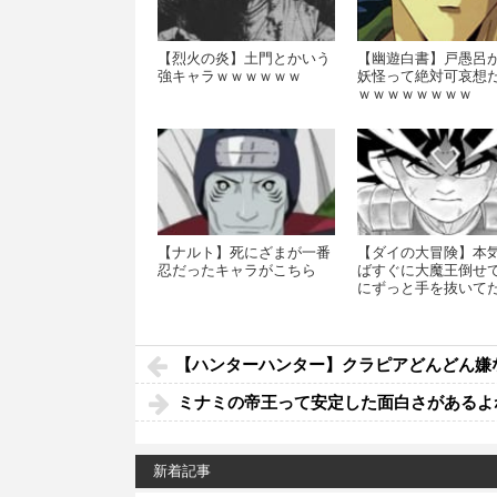
【烈火の炎】土門とかいう
【幽遊白書】戸愚呂
強キャラｗｗｗｗｗｗ
妖怪って絶対可哀想
ｗｗｗｗｗｗｗｗ
【ナルト】死にざまが一番
【ダイの大冒険】本
忍だったキャラがこちら
ばすぐに大魔王倒せ
にずっと手を抜いて
【ハンターハンター】クラピアどんどん嫌
ミナミの帝王って安定した面白さがあるよ
新着記事