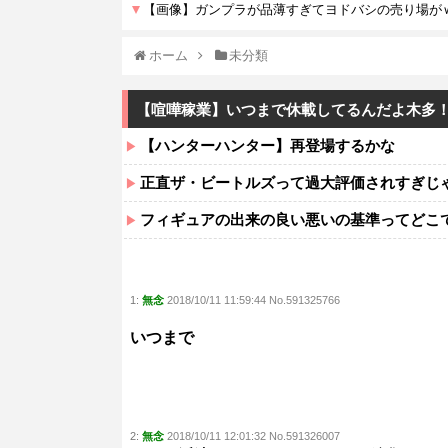
ホーム
未分類
【喧嘩稼業】いつまで休載してるんだよ木多
【ハンターハンター】再登場するかな
正直ザ・ビートルズって過大評価されすぎじ
フィギュアの出来の良い悪いの基準ってどこ
1:
無念
2018/10/11 11:59:44 No.591325766
いつまで
2:
無念
2018/10/11 12:01:32 No.591326007