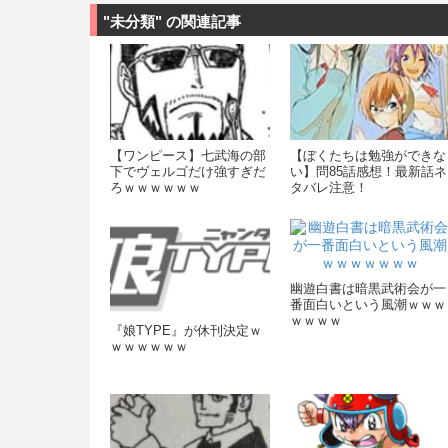
"未分類" の関連記事
【ワンピース】七武海の部
【ぼくたちは勉強ができな
下でヴェルゴだけ強すぎだ
い】問85話感想！最新話ネ
ろｗｗｗｗｗｗ
タバレ注意！
幽遊白書は暗黒武術会が一
番面白いという風潮ｗｗｗ
ｗｗｗｗ
『娘TYPE』が休刊決定ｗ
ｗｗｗｗｗｗ