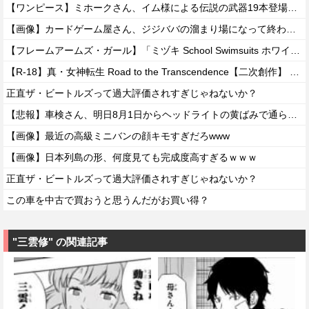
【ワンピース】ミホークさん、イム様による伝説の武器19本登場で「世界最強」の格がついに怪しくなってきてしまうｗｗｗｗ
【画像】カードゲーム屋さん、ジジババの溜まり場になって終わるwwwwwwwwwwww
【フレームアームズ・ガール】「ミヅキ School Swimsuits ホワイトVer.」プラモデル【明日予約開始】
【R-18】真・女神転生 Road to the Transcendence【二次創作】 第２０話
正直ザ・ビートルズって過大評価されすぎじゃねないか？
【悲報】車検さん、明日8月1日からヘッドライトの黄ばみで通らなくなる模様…
【画像】最近の高級ミニバンの顔キモすぎだろwww
【画像】日本列島の形、何度見ても完成度高すぎるｗｗｗ
正直ザ・ビートルズって過大評価されすぎじゃねないか？
この車を中古で買おうと思うんだがお買い得？
"三雲修" の関連記事