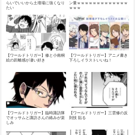
らいでいいから土壇場に強くなり
ン量ｗｗｗｗｗｗｗｗｗｗｗｗｗ
たい
ｗｗｗ
【ワールドトリガー】修と小南桐
【ワールドトリガー】アニメ書き
絵の距離感が凄い好き
下ろしイラストいいね！
【ワールドトリガー】臨時諏訪隊
【ワールドトリガー】三雲修の反
でオッサムと諏訪さんの絡みが楽
則技 貼る
しみ