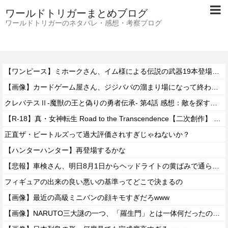
ワールドトリガーまとめブログ
ワールドトリガーのネタバレ・感想・考察ブログ
【ワンピース】ミホークさん、イム様による伝説の武器19本登場で「世界最強」の格がついに怪しくなってきてしまうｗｗｗｗ
【画像】カードゲーム屋さん、ジジババの溜まり場になって終わるwwwwwwwwwwww
クレバテスⅡ-魔獣の王と偽りの勇者伝承- 第4話 感想：敵を探すよりトアの書を餌に誘き出す作戦！
【R-18】真・女神転生 Road to the Transcendence【二次創作】 第２０話
正直ザ・ビートルズって過大評価されすぎじゃねないか？
【ハンターハンター】再登場するかな
【悲報】車検さん、明日8月1日からヘッドライトの黄ばみで通らなくなる模様…
フィギュアの出来の良い悪いの基準ってどこで決まるの
【画像】最近の高級ミニバンの顔キモすぎだろwww
【画像】NARUTO三大謎の一つ、「羅生門」とは一体何だったのか！？