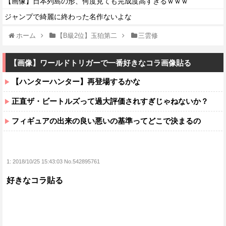
【画像】日本列島の形、何度見ても完成度高すぎるｗｗｗ
ジャンプで綺麗に終わった名作ないよな
ホーム
【B級2位】玉狛第二
三雲修
【画像】ワールドトリガーで一番好きなコラ画像貼る
【ハンターハンター】再登場するかな
正直ザ・ビートルズって過大評価されすぎじゃねないか？
フィギュアの出来の良い悪いの基準ってどこで決まるの
1:
2018/10/25 15:43:03 No.542895761
好きなコラ貼る