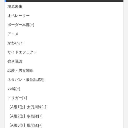
鳩原未来
オペレーター
ボーダー本部
[+]
アニメ
かわいい！
サイドエフェクト
強さ議論
恋愛・男女関係
ネタバレ・最新話感想
○○編
[+]
トリガー
[+]
【A級1位】太刀川隊
[+]
【A級2位】冬島隊
[+]
【A級3位】風間隊
[+]