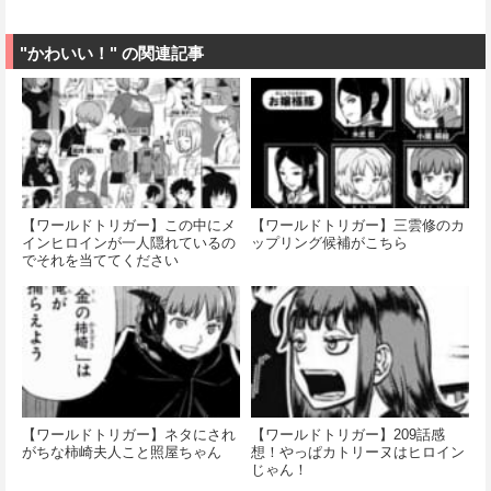
"かわいい！" の関連記事
【ワールドトリガー】この中にメ
【ワールドトリガー】三雲修のカ
インヒロインが一人隠れているの
ップリング候補がこちら
でそれを当ててください
【ワールドトリガー】ネタにされ
【ワールドトリガー】209話感
がちな柿崎夫人こと照屋ちゃん
想！やっぱカトリーヌはヒロイン
じゃん！