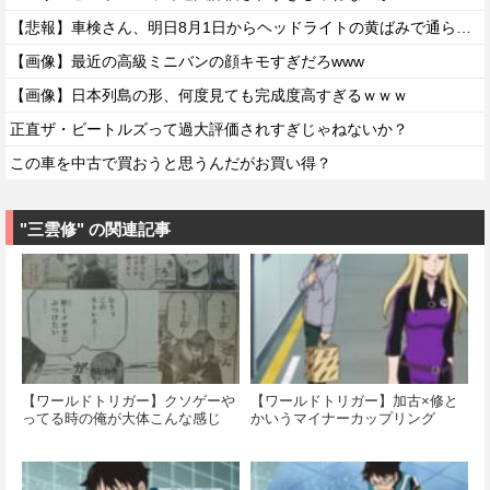
【悲報】車検さん、明日8月1日からヘッドライトの黄ばみで通らなくなる模様…
【画像】最近の高級ミニバンの顔キモすぎだろwww
【画像】日本列島の形、何度見ても完成度高すぎるｗｗｗ
正直ザ・ビートルズって過大評価されすぎじゃねないか？
この車を中古で買おうと思うんだがお買い得？
"三雲修" の関連記事
【ワールドトリガー】クソゲーや
【ワールドトリガー】加古×修と
ってる時の俺が大体こんな感じ
かいうマイナーカップリング