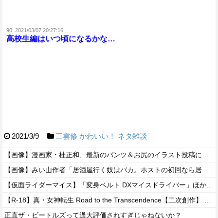
90:
2021/03/07 20:27:16
高校生編はいつ頃になるかな…
2021/3/9
三雲修
かわいい！
ネタ雑談
【画像】漫画家・桂正和、最新のパンツ＆お尻のイラスト投稿にネット衝撃「この質感の出し方」「実写かと思いました」
【画像】みい山作者「居酒屋行く奴はバカ。ホストの初回なら居酒屋より安く飲めてイケメンにチヤホヤされる」
【仮面ライダーマイス】「変身ベルト DXマイスドライバー」ほか【DMM・楽天ブックス予約開始！】
【R-18】真・女神転生 Road to the Transcendence【二次創作】 第２０話
正直ザ・ビートルズって過大評価されすぎじゃねないか？