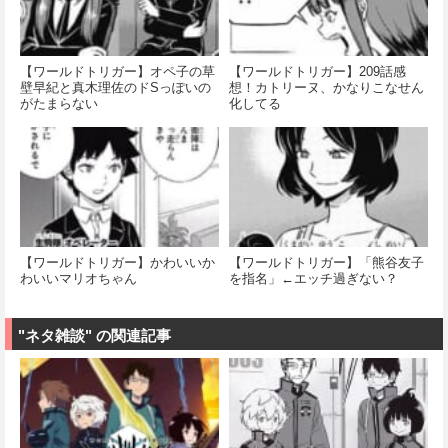
【ワールドトリガー】オペ子の草
【ワールドトリガー】209話感
壁早紀と真木理佐のドSっぽいの
想！カトリーヌ、かなりこなせん
がたまらない
化してる
【ワールドトリガー】かわいいか
【ワールドトリガー】「熊谷友子
わいいマリオちゃん
を指名」←エッチ過ぎない？
"ネタ雑談" の関連記事