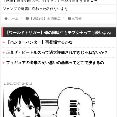
【画像】日本列島の形、何度見ても完成度高すぎるｗｗｗ
ジャンプで綺麗に終わった名作ないよな
ホーム
【B級2位】玉狛第二
三雲修
【ワールドトリガー】修の同級生もモブ女子って可愛いよね
【ハンターハンター】再登場するかな
正直ザ・ビートルズって過大評価されすぎじゃねないか？
フィギュアの出来の良い悪いの基準ってどこで決まるの
1:
2021/03/07 19:47:13