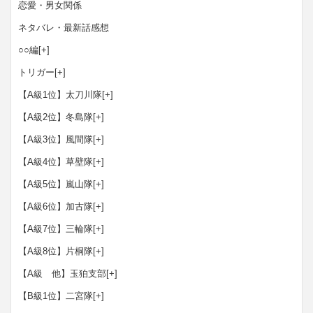
恋愛・男女関係
ネタバレ・最新話感想
○○編
[+]
トリガー
[+]
【A級1位】太刀川隊
[+]
【A級2位】冬島隊
[+]
【A級3位】風間隊
[+]
【A級4位】草壁隊
[+]
【A級5位】嵐山隊
[+]
【A級6位】加古隊
[+]
【A級7位】三輪隊
[+]
【A級8位】片桐隊
[+]
【A級 他】玉狛支部
[+]
【B級1位】二宮隊
[+]