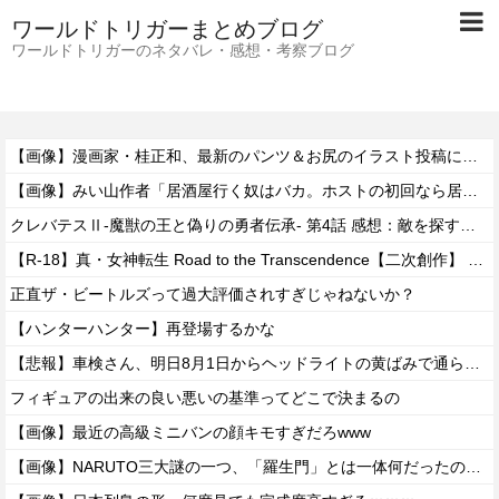
ワールドトリガーまとめブログ
ワールドトリガーのネタバレ・感想・考察ブログ
【画像】漫画家・桂正和、最新のパンツ＆お尻のイラスト投稿にネット衝撃「この質感の出し方」「実写かと思いました」
【画像】みい山作者「居酒屋行く奴はバカ。ホストの初回なら居酒屋より安く飲めてイケメンにチヤホヤされる」
クレバテスⅡ-魔獣の王と偽りの勇者伝承- 第4話 感想：敵を探すよりトアの書を餌に誘き出す作戦！
【R-18】真・女神転生 Road to the Transcendence【二次創作】 第２０話
正直ザ・ビートルズって過大評価されすぎじゃねないか？
【ハンターハンター】再登場するかな
【悲報】車検さん、明日8月1日からヘッドライトの黄ばみで通らなくなる模様…
フィギュアの出来の良い悪いの基準ってどこで決まるの
【画像】最近の高級ミニバンの顔キモすぎだろwww
【画像】NARUTO三大謎の一つ、「羅生門」とは一体何だったのか！？