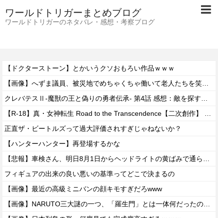
ワールドトリガーまとめブログ
ワールドトリガーのネタバレ・感想・考察ブログ
【ドクターストーン】とかいうクソおもろい作品ｗｗｗ
【画像】へずま議員、被災地でめちゃくちゃ働いて老人たちを笑顔にしてしまうwwwwwwwwwwwwwwww
クレバテスⅡ-魔獣の王と偽りの勇者伝承- 第4話 感想：敵を探すよりトアの書を餌に誘き出す作戦！
【R-18】真・女神転生 Road to the Transcendence【二次創作】 第２０話
正直ザ・ビートルズって過大評価されすぎじゃねないか？
【ハンターハンター】再登場するかな
【悲報】車検さん、明日8月1日からヘッドライトの黄ばみで通らなくなる模様…
フィギュアの出来の良い悪いの基準ってどこで決まるの
【画像】最近の高級ミニバンの顔キモすぎだろwww
【画像】NARUTO三大謎の一つ、「羅生門」とは一体何だったのか！？