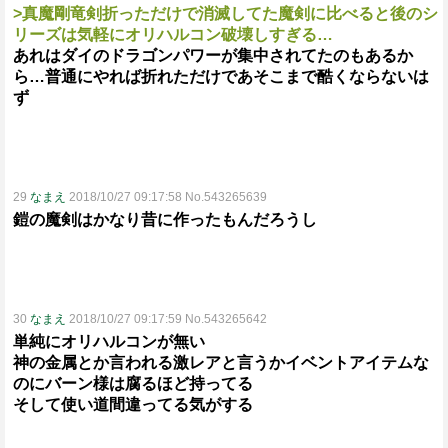
>真魔剛竜剣折っただけで消滅してた魔剣に比べると後のシ
リーズは気軽にオリハルコン破壊しすぎる…
あれはダイのドラゴンパワーが集中されてたのもあるか
ら…普通にやれば折れただけであそこまで酷くならないは
ず
29
なまえ
2018/10/27 09:17:58 No.543265639
鎧の魔剣はかなり昔に作ったもんだろうし
30
なまえ
2018/10/27 09:17:59 No.543265642
単純にオリハルコンが無い
神の金属とか言われる激レアと言うかイベントアイテムな
のにバーン様は腐るほど持ってる
そして使い道間違ってる気がする