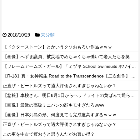
2018/10/29
未分類
【ドクターストーン】とかいうクソおもろい作品ｗｗｗ
【画像】へずま議員、被災地でめちゃくちゃ働いて老人たちを笑顔にしてしまうwwwwwwwwwwwwwwww
【フレームアームズ・ガール】「ミヅキ School Swimsuits ホワイトVer.」プラモデル【明日予約開始】
【R-18】真・女神転生 Road to the Transcendence【二次創作】 第２０話
正直ザ・ビートルズって過大評価されすぎじゃねないか？
【悲報】車検さん、明日8月1日からヘッドライトの黄ばみで通らなくなる模様…
【画像】最近の高級ミニバンの顔キモすぎだろwww
【画像】日本列島の形、何度見ても完成度高すぎるｗｗｗ
正直ザ・ビートルズって過大評価されすぎじゃねないか？
この車を中古で買おうと思うんだがお買い得？