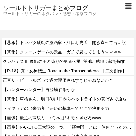
ワールドトリガーまとめブログ
ワールドトリガーのネタバレ・感想・考察ブログ
【悲報】トレパク騒動の漫画家・江口寿史氏、開き直って言い訳をしてしまう。また火に油を注いでて草ｗｗ
【悲報】クレーンゲームの景品、ガチで腐ってしまうｗｗｗｗ
クレバテスⅡ-魔獣の王と偽りの勇者伝承- 第4話 感想：敵を探すよりトアの書を餌に誘き出す作戦！
【R-18】真・女神転生 Road to the Transcendence【二次創作】 第２０話
正直ザ・ビートルズって過大評価されすぎじゃねないか？
【ハンターハンター】再登場するかな
【悲報】車検さん、明日8月1日からヘッドライトの黄ばみで通らなくなる模様…
フィギュアの出来の良い悪いの基準ってどこで決まるの
【画像】最近の高級ミニバンの顔キモすぎだろwww
【画像】NARUTO三大謎の一つ、「羅生門」とは一体何だったのか！？