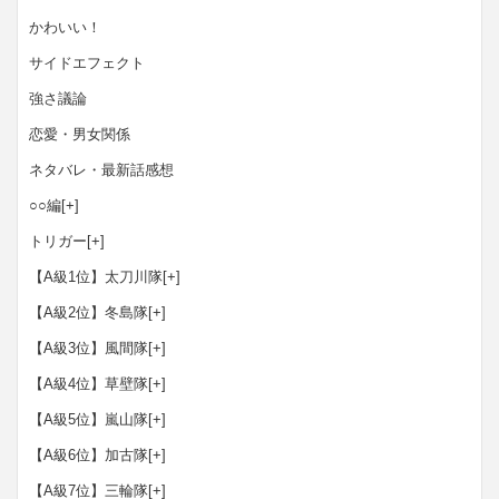
かわいい！
サイドエフェクト
強さ議論
恋愛・男女関係
ネタバレ・最新話感想
○○編
[+]
トリガー
[+]
【A級1位】太刀川隊
[+]
【A級2位】冬島隊
[+]
【A級3位】風間隊
[+]
【A級4位】草壁隊
[+]
【A級5位】嵐山隊
[+]
【A級6位】加古隊
[+]
【A級7位】三輪隊
[+]