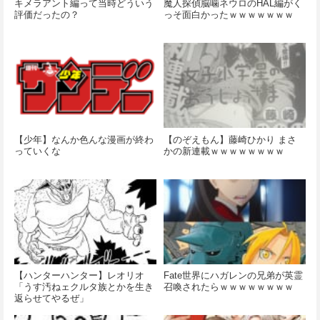
キメラアント編って当時どういう
魔人探偵脳噛ネウロのHAL編がく
評価だったの？
っそ面白かったｗｗｗｗｗｗｗ
【少年】なんか色んな漫画が終わ
【のぞえもん】藤崎ひかり まさ
っていくな
かの新連載ｗｗｗｗｗｗｗｗ
【ハンターハンター】レオリオ
Fate世界にハガレンの兄弟が英霊
「うす汚ねェクルタ族とかを生き
召喚されたらｗｗｗｗｗｗｗｗ
返らせてやるぜ」