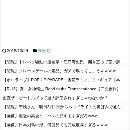
2018/10/29
未分類
【悲報】トレパク騒動の漫画家・江口寿史氏、開き直って言い訳をしてしまう。また火に油を注いでて草ｗｗ
【悲報】クレーンゲームの景品、ガチで腐ってしまうｗｗｗｗ
【ホロライブ】POP UP PARADE「雪花ラミィ」フィギュア【本日発売】
【R-18】真・女神転生 Road to the Transcendence【二次創作】 第２０話
正直ザ・ビートルズって過大評価されすぎじゃねないか？
【悲報】車検さん、明日8月1日からヘッドライトの黄ばみで通らなくなる模様…
【画像】最近の高級ミニバンの顔キモすぎだろwww
【画像】日本列島の形、何度見ても完成度高すぎるｗｗｗ