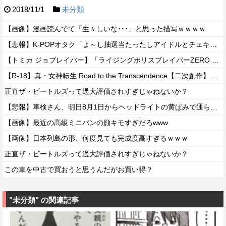
2018/11/1
未分類
【画像】漫画読んでて「生々しいな･･･」と思った描写ｗｗｗｗ
【悲報】K-POPオタク「よ～し抽選当たったしアイドルとチェキを撮るぞ！」→結果ｗｗｗｗ
【トミカ ジョブレイバー】「ライジングポリスブレイバーZERO デカライドアーマー 黒バイDXセット」【本日発売】
【R-18】真・女神転生 Road to the Transcendence【二次創作】 第２０話
正直ザ・ビートルズって過大評価されすぎじゃねないか？
【悲報】車検さん、明日8月1日からヘッドライトの黄ばみで通らなくなる模様…
【画像】最近の高級ミニバンの顔キモすぎだろwww
【画像】日本列島の形、何度見ても完成度高すぎるｗｗｗ
正直ザ・ビートルズって過大評価されすぎじゃねないか？
この車を中古で買おうと思うんだがお買い得？
"未分類" の関連記事