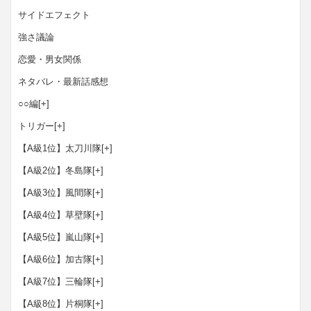
サイドエフェクト
強さ議論
恋愛・男女関係
ネタバレ・最新話感想
○○編
[+]
トリガー
[+]
【A級1位】太刀川隊
[+]
【A級2位】冬島隊
[+]
【A級3位】風間隊
[+]
【A級4位】草壁隊
[+]
【A級5位】嵐山隊
[+]
【A級6位】加古隊
[+]
【A級7位】三輪隊
[+]
【A級8位】片桐隊
[+]