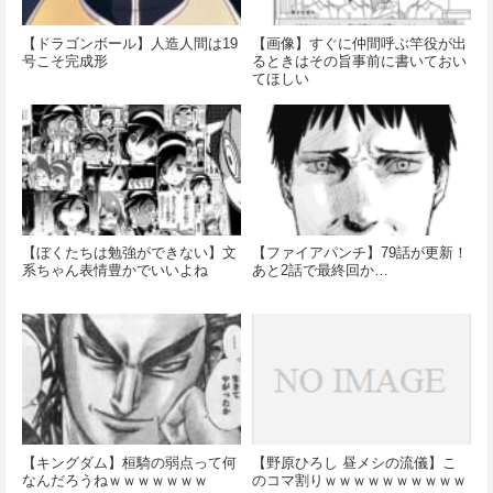
【ドラゴンボール】人造人間は19
【画像】すぐに仲間呼ぶ竿役が出
号こそ完成形
るときはその旨事前に書いておい
てほしい
【ぼくたちは勉強ができない】文
【ファイアパンチ】79話が更新！
系ちゃん表情豊かでいいよね
あと2話で最終回か…
【キングダム】桓騎の弱点って何
【野原ひろし 昼メシの流儀】こ
なんだろうねｗｗｗｗｗｗｗ
のコマ割りｗｗｗｗｗｗｗｗｗｗ