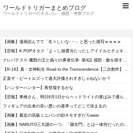
ワールドトリガーまとめブログ
ワールドトリガーのネタバレ・感想・考察ブログ
【画像】漫画読んでて「生々しいな･･･」と思った描写ｗｗｗｗ
【悲報】K-POPオタク「よ～し抽選当たったしアイドルとチェキを撮るぞ！」→結果ｗｗｗｗ
クレバテスⅡ-魔獣の王と偽りの勇者伝承- 第4話 感想：敵を探すよりトアの書を餌に誘き出す作戦！
【R-18】真・女神転生 Road to the Transcendence【二次創作】 第２０話
正直ザ・ビートルズって過大評価されすぎじゃねないか？
【ハンターハンター】再登場するかな
【悲報】車検さん、明日8月1日からヘッドライトの黄ばみで通らなくなる模様…
フィギュアの出来の良い悪いの基準ってどこで決まるの
【画像】最近の高級ミニバンの顔キモすぎだろwww
【画像】NARUTO三大謎の一つ、「羅生門」とは一体何だったのか！？