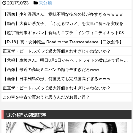
2017/10/23
未分類
【画像】少年漫画さん、意味不明な技名の技が多すぎるｗｗｗｗ
【動画】大食い系女子、「ふえるワカメ」を大量に食べる実験をした結果ｗｗｗｗ
【超宇宙刑事ギャバン】食玩ミニプラ「インフィニティキット03 エクスプレスギャバリオン」明日発売【公式レビュー記事公開】
【R-18】真・女神転生 Road to the Transcendence【二次創作】 第２０話
正直ザ・ビートルズって過大評価されすぎじゃねないか？
【悲報】車検さん、明日8月1日からヘッドライトの黄ばみで通らなくなる模様…
【画像】最近の高級ミニバンの顔キモすぎだろwww
【画像】日本列島の形、何度見ても完成度高すぎるｗｗｗ
正直ザ・ビートルズって過大評価されすぎじゃねないか？
この車を中古で買おうと思うんだがお買い得？
"未分類" の関連記事