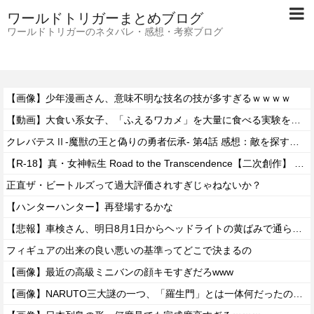
ワールドトリガーまとめブログ
ワールドトリガーのネタバレ・感想・考察ブログ
【画像】少年漫画さん、意味不明な技名の技が多すぎるｗｗｗｗ
【動画】大食い系女子、「ふえるワカメ」を大量に食べる実験をした結果ｗｗｗｗ
クレバテスⅡ-魔獣の王と偽りの勇者伝承- 第4話 感想：敵を探すよりトアの書を餌に誘き出す作戦！
【R-18】真・女神転生 Road to the Transcendence【二次創作】 第２０話
正直ザ・ビートルズって過大評価されすぎじゃねないか？
【ハンターハンター】再登場するかな
【悲報】車検さん、明日8月1日からヘッドライトの黄ばみで通らなくなる模様…
フィギュアの出来の良い悪いの基準ってどこで決まるの
【画像】最近の高級ミニバンの顔キモすぎだろwww
【画像】NARUTO三大謎の一つ、「羅生門」とは一体何だったのか！？