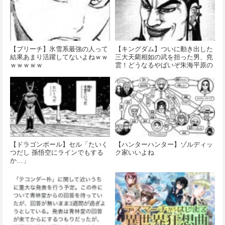
【ブリーチ】氷雪系最強の人って
【キングダム】ついに動き出した
結果あまり活躍してないよねｗｗ
三大天藺相如の武を担った男、尭
ｗｗｗｗｗ
雲！どうなるやばいぞ朱海平原の
戦い
【ドラゴンボール】セル「たいく
【ハンターハンター】ゾルディッ
つだし 孫悟空にラインでもする
ク家いいよね
か…」