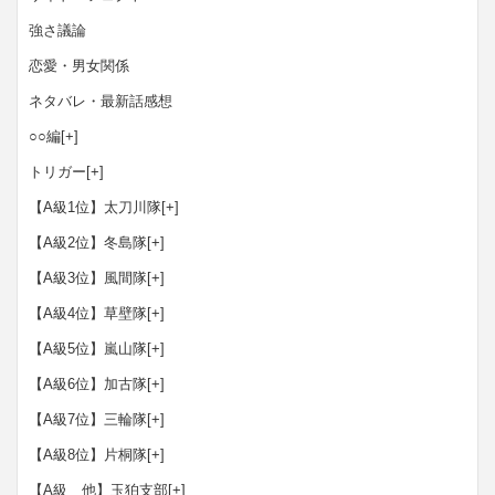
強さ議論
恋愛・男女関係
ネタバレ・最新話感想
○○編
[+]
トリガー
[+]
【A級1位】太刀川隊
[+]
【A級2位】冬島隊
[+]
【A級3位】風間隊
[+]
【A級4位】草壁隊
[+]
【A級5位】嵐山隊
[+]
【A級6位】加古隊
[+]
【A級7位】三輪隊
[+]
【A級8位】片桐隊
[+]
【A級 他】玉狛支部
[+]