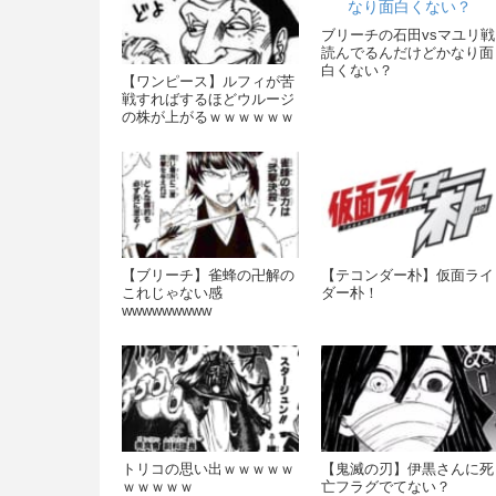
ブリーチの石田vsマユリ戦
読んでるんだけどかなり面
白くない？
【ワンピース】ルフィが苦
戦すればするほどウルージ
の株が上がるｗｗｗｗｗｗ
ｗ
【ブリーチ】雀蜂の卍解の
【テコンダー朴】仮面ライ
これじゃない感
ダー朴！
wwwwwwwww
トリコの思い出ｗｗｗｗｗ
【鬼滅の刃】伊黒さんに死
ｗｗｗｗｗ
亡フラグでてない？