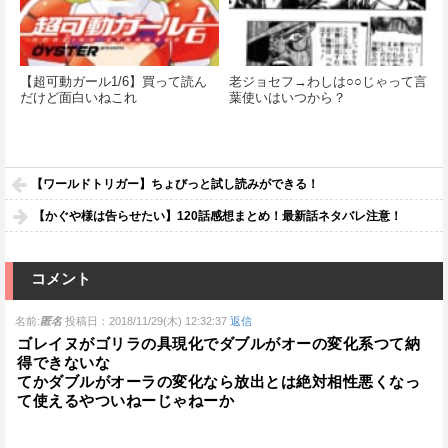
【超可動ガール1/6】買って読ん
老ジョセフ→わしは○○じゃって言
だけど面白いねこれ
葉使いはいつから？
【ワールドトリガー】ちょびっと試し読みができる！
【かぐや様は告らせたい】120話感想まとめ！最新話ネタバレ注意！
コメント
名前:
匿名
投稿日：2018/11/29(木) 12:32:37
返信
ゴレイヌがゴリラの具現化でダブルがオーの変化系つて納
得できないな
てかダブルがオーラの変化なら放出とは絶対相性悪くなっ
て使えるやついねーじゃねーか