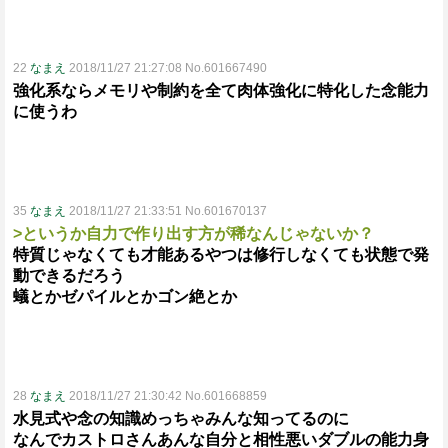
22
なまえ
2018/11/27 21:27:08 No.601667490
強化系ならメモリや制約を全て肉体強化に特化した念能力
に使うわ
35
なまえ
2018/11/27 21:33:51 No.601670137
>というか自力で作り出す方が稀なんじゃないか？
特質じゃなくても才能あるやつは修行しなくても状態で発
動できるだろう
蟻とかゼパイルとかゴン絶とか
28
なまえ
2018/11/27 21:30:42 No.601668859
水見式や念の知識めっちゃみんな知ってるのに
なんでカストロさんあんな自分と相性悪いダブルの能力身