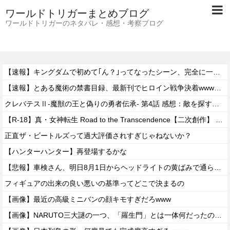
ワールドトリガーまとめブログ
ワールドトリガーのネタバレ・感想・考察ブログ
【速報】キングダムで初めて｢ん？｣ってなったシーン、完全に一致してしまうｗｗｗｗｗｗｗｗｗｗｗｗｗ
【速報】とある魔術の禁書目録、最新刊でヒロイン戦争決着wwwwwwwwwwwww
クレバテスⅡ-魔獣の王と偽りの勇者伝承- 第4話 感想：敵を探すよりトアの書を餌に誘き出す作戦！
【R-18】真・女神転生 Road to the Transcendence【二次創作】 第２０話
正直ザ・ビートルズって過大評価されすぎじゃねないか？
【ハンターハンター】再登場するかな
【悲報】車検さん、明日8月1日からヘッドライトの黄ばみで通らなくなる模様…
フィギュアの出来の良い悪いの基準ってどこで決まるの
【画像】最近の高級ミニバンの顔キモすぎだろwww
【画像】NARUTO三大謎の一つ、「羅生門」とは一体何だったのか！？