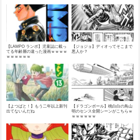
【LAMPO ランポ】児童誌に載っ
【ジョジョ】ディオってそこまで
てる年齢層の違った漫画ｗｗｗｗ
悪人か？
ｗｗｗｗｗｗ
【よつばと！】もう二年以上新刊
【ドラゴンボール】桃白白の鳥山
出てないんだね
明のセンス全開シーンがこちらｗ
ｗｗｗｗｗｗ