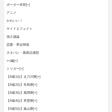
ボーダー本部
[+]
アニメ
かわいい！
サイドエフェクト
強さ議論
恋愛・男女関係
ネタバレ・最新話感想
○○編
[+]
トリガー
[+]
【A級1位】太刀川隊
[+]
【A級2位】冬島隊
[+]
【A級3位】風間隊
[+]
【A級4位】草壁隊
[+]
【A級5位】嵐山隊
[+]