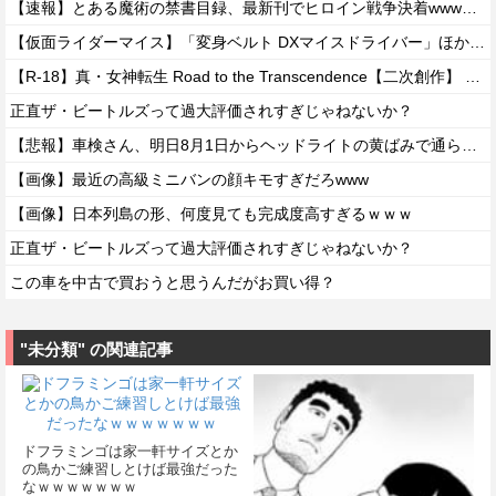
【速報】とある魔術の禁書目録、最新刊でヒロイン戦争決着wwwwwwwwwwwww
【仮面ライダーマイス】「変身ベルト DXマイスドライバー」ほか【玩具情報公開・PV追加】
【R-18】真・女神転生 Road to the Transcendence【二次創作】 第２０話
正直ザ・ビートルズって過大評価されすぎじゃねないか？
【悲報】車検さん、明日8月1日からヘッドライトの黄ばみで通らなくなる模様…
【画像】最近の高級ミニバンの顔キモすぎだろwww
【画像】日本列島の形、何度見ても完成度高すぎるｗｗｗ
正直ザ・ビートルズって過大評価されすぎじゃねないか？
この車を中古で買おうと思うんだがお買い得？
"未分類" の関連記事
ドフラミンゴは家一軒サイズとか
の鳥かご練習しとけば最強だった
なｗｗｗｗｗｗｗ