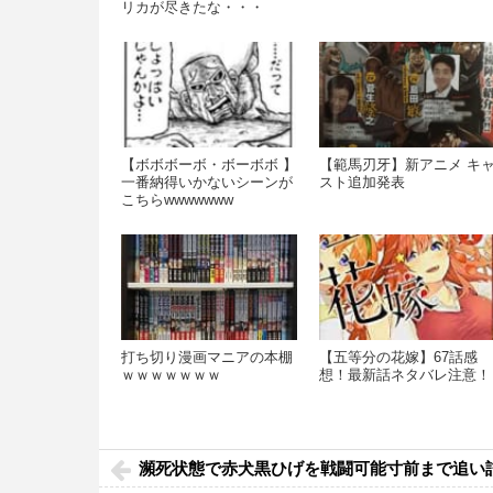
リカが尽きたな・・・
【ボボボーボ・ボーボボ 】
【範馬刃牙】新アニメ キ
一番納得いかないシーンが
スト追加発表
こちらwwwwwww
打ち切り漫画マニアの本棚
【五等分の花嫁】67話感
ｗｗｗｗｗｗｗ
想！最新話ネタバレ注意！
瀕死状態で赤犬黒ひげを戦闘可能寸前まで追い