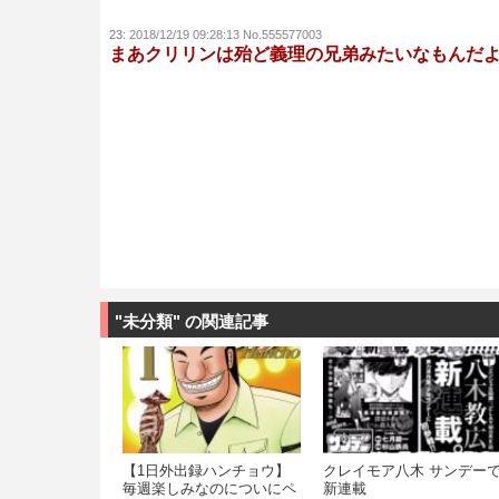
23:
2018/12/19 09:28:13 No.555577003
まあクリリンは殆ど義理の兄弟みたいなもんだ
"未分類" の関連記事
【1日外出録ハンチョウ】
クレイモア八木 サンデー
毎週楽しみなのについにペ
新連載